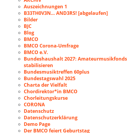
ARCHIV
Auszeichnungen 1
B33TH0V3N… AND3RS! [abgelaufen]
Bilder
BJC
Blog
BMCO
BMCO Corona-Umfrage
BMCO e.V.
Bundeshaushalt 2027: Amateurmusikfonds
stabilisieren
Bundesmusiktreffen 60plus
Bundestagswahl 2025
Charta der Vielfalt
Chordirektor*in BMCO
Chorleitungskurse
CORONA
Datenschutz
Datenschutzerklärung
Demo Page
Der BMCO feiert Geburtstag