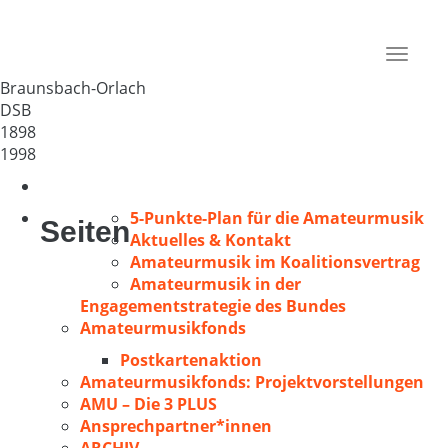
GV Liederkranz Orlach
Deutschland
Toggle
74542
navigat
Braunsbach-Orlach
DSB
1898
1998
5-Punkte-Plan für die Amateurmusik
Seiten
Aktuelles & Kontakt
Amateurmusik im Koalitionsvertrag
Amateurmusik in der
Engagementstrategie des Bundes
Amateurmusikfonds
Postkartenaktion
Amateurmusikfonds: Projektvorstellungen
AMU – Die 3 PLUS
Ansprechpartner*innen