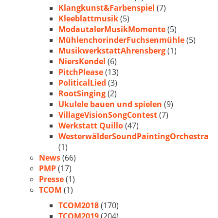
Klangkunst&Farbenspiel
(7)
Kleeblattmusik
(5)
ModautalerMusikMomente
(5)
MühlenchorinderFuchsenmühle
(5)
MusikwerkstattAhrensberg
(1)
NiersKendel
(6)
PitchPlease
(13)
PoliticalLied
(3)
RootSinging
(2)
Ukulele bauen und spielen
(9)
VillageVisionSongContest
(7)
Werkstatt Quillo
(47)
WesterwälderSoundPaintingOrchestra
(1)
News
(66)
PMP
(17)
Presse
(1)
TCOM
(1)
TCOM2018
(170)
TCOM2019
(204)