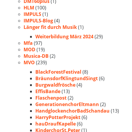
DMT60plus
(1)
HLM
(100)
IMPULS
(1)
IMPULS-Blog
(4)
Länger fit durch Musik
(1)
Weiterbildung März 2024
(29)
Mfa
(97)
MOD
(19)
Musica-DB
(2)
MVO
(239)
BlackForestFestival
(8)
BräunsdorfKlingtundSingt
(6)
Burgwaldfrösche
(4)
EffisBande
(13)
Flaschenpost
(2)
GenerationenchorEltmann
(2)
HandglockenchorBadSchandau
(13)
HarryPotterProjekt
(6)
hauDraufKapelle
(6)
KinderchorSt.Peter
(1)