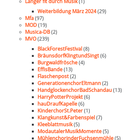
Länger fit durch Musik
(1)
Weiterbildung März 2024
(29)
Mfa
(97)
MOD
(19)
Musica-DB
(2)
MVO
(239)
BlackForestFestival
(8)
BräunsdorfKlingtundSingt
(6)
Burgwaldfrösche
(4)
EffisBande
(13)
Flaschenpost
(2)
GenerationenchorEltmann
(2)
HandglockenchorBadSchandau
(13)
HarryPotterProjekt
(6)
hauDraufKapelle
(6)
KinderchorSt.Peter
(1)
Klangkunst&Farbenspiel
(7)
Kleeblattmusik
(5)
ModautalerMusikMomente
(5)
MühlenchorinderFuchsenmühle
(5)