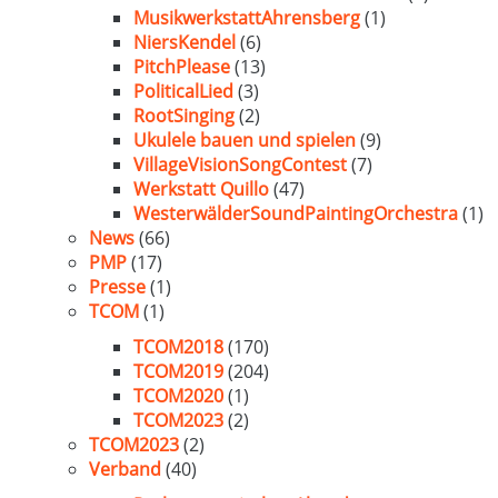
MusikwerkstattAhrensberg
(1)
NiersKendel
(6)
PitchPlease
(13)
PoliticalLied
(3)
RootSinging
(2)
Ukulele bauen und spielen
(9)
VillageVisionSongContest
(7)
Werkstatt Quillo
(47)
WesterwälderSoundPaintingOrchestra
(1)
News
(66)
PMP
(17)
Presse
(1)
TCOM
(1)
TCOM2018
(170)
TCOM2019
(204)
TCOM2020
(1)
TCOM2023
(2)
TCOM2023
(2)
Verband
(40)