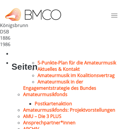
GV „Liederkranz“ Königsbrunn
Deutschland
Toggle
86343
navigat
Königsbrunn
DSB
1886
1986
5-Punkte-Plan für die Amateurmusik
Seiten
Aktuelles & Kontakt
Amateurmusik im Koalitionsvertrag
Amateurmusik in der
Engagementstrategie des Bundes
Amateurmusikfonds
Postkartenaktion
Amateurmusikfonds: Projektvorstellungen
AMU – Die 3 PLUS
Ansprechpartner*innen