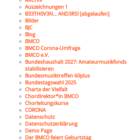
ARCHIV
Auszeichnungen 1
B33TH0V3N… AND3RS! [abgelaufen]
Bilder
BJC
Blog
BMCO
BMCO Corona-Umfrage
BMCO e.V.
Bundeshaushalt 2027: Amateurmusikfonds
stabilisieren
Bundesmusiktreffen 60plus
Bundestagswahl 2025
Charta der Vielfalt
Chordirektor*in BMCO
Chorleitungskurse
CORONA
Datenschutz
Datenschutzerklärung
Demo Page
Der BMCO feiert Geburtstag