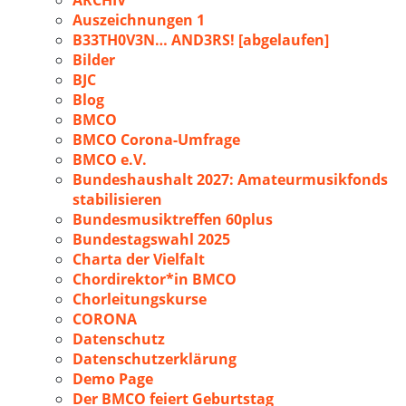
ARCHIV
Auszeichnungen 1
B33TH0V3N… AND3RS! [abgelaufen]
Bilder
BJC
Blog
BMCO
BMCO Corona-Umfrage
BMCO e.V.
Bundeshaushalt 2027: Amateurmusikfonds
stabilisieren
Bundesmusiktreffen 60plus
Bundestagswahl 2025
Charta der Vielfalt
Chordirektor*in BMCO
Chorleitungskurse
CORONA
Datenschutz
Datenschutzerklärung
Demo Page
Der BMCO feiert Geburtstag