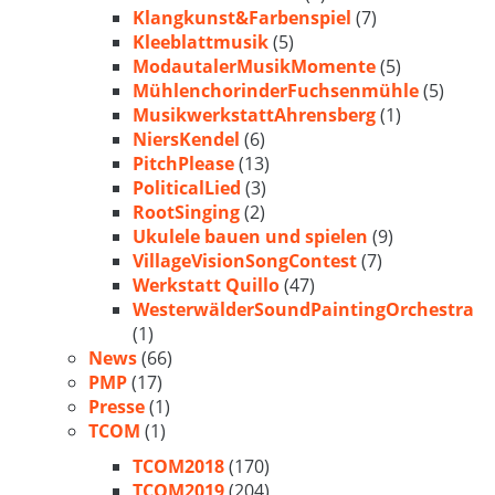
Klangkunst&Farbenspiel
(7)
Kleeblattmusik
(5)
ModautalerMusikMomente
(5)
MühlenchorinderFuchsenmühle
(5)
MusikwerkstattAhrensberg
(1)
NiersKendel
(6)
PitchPlease
(13)
PoliticalLied
(3)
RootSinging
(2)
Ukulele bauen und spielen
(9)
VillageVisionSongContest
(7)
Werkstatt Quillo
(47)
WesterwälderSoundPaintingOrchestra
(1)
News
(66)
PMP
(17)
Presse
(1)
TCOM
(1)
TCOM2018
(170)
TCOM2019
(204)