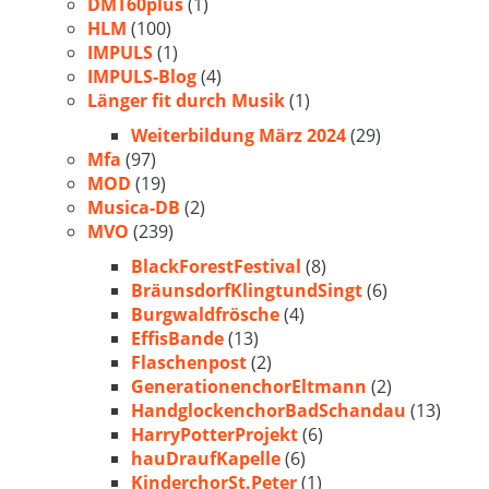
DMT60plus
(1)
HLM
(100)
IMPULS
(1)
IMPULS-Blog
(4)
Länger fit durch Musik
(1)
Weiterbildung März 2024
(29)
Mfa
(97)
MOD
(19)
Musica-DB
(2)
MVO
(239)
BlackForestFestival
(8)
BräunsdorfKlingtundSingt
(6)
Burgwaldfrösche
(4)
EffisBande
(13)
Flaschenpost
(2)
GenerationenchorEltmann
(2)
HandglockenchorBadSchandau
(13)
HarryPotterProjekt
(6)
hauDraufKapelle
(6)
KinderchorSt.Peter
(1)