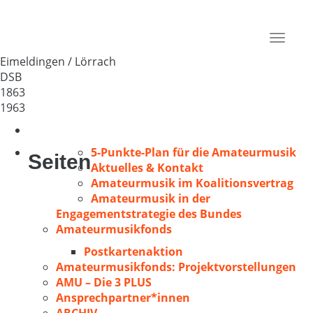
GV „Liederkranz“ Eimeldingen
Deutschland
Toggle
79591
navigat
Eimeldingen / Lörrach
DSB
1863
1963
5-Punkte-Plan für die Amateurmusik
Seiten
Aktuelles & Kontakt
Amateurmusik im Koalitionsvertrag
Amateurmusik in der
Engagementstrategie des Bundes
Amateurmusikfonds
Postkartenaktion
Amateurmusikfonds: Projektvorstellungen
AMU – Die 3 PLUS
Ansprechpartner*innen