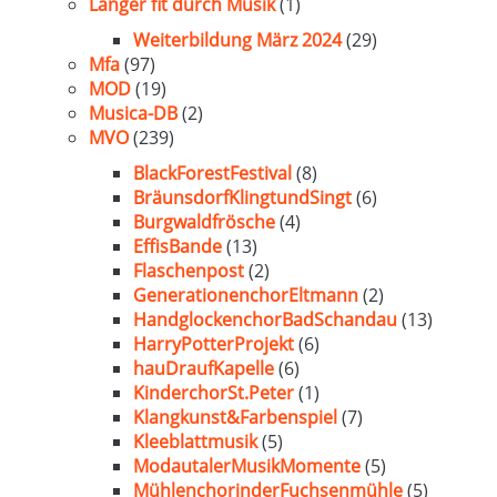
Länger fit durch Musik
(1)
Weiterbildung März 2024
(29)
Mfa
(97)
MOD
(19)
Musica-DB
(2)
MVO
(239)
BlackForestFestival
(8)
BräunsdorfKlingtundSingt
(6)
Burgwaldfrösche
(4)
EffisBande
(13)
Flaschenpost
(2)
GenerationenchorEltmann
(2)
HandglockenchorBadSchandau
(13)
HarryPotterProjekt
(6)
hauDraufKapelle
(6)
KinderchorSt.Peter
(1)
Klangkunst&Farbenspiel
(7)
Kleeblattmusik
(5)
ModautalerMusikMomente
(5)
MühlenchorinderFuchsenmühle
(5)