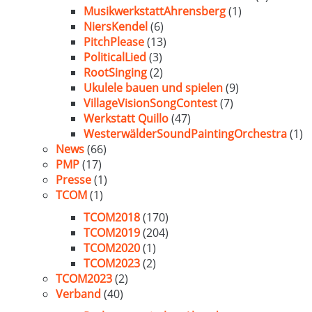
MusikwerkstattAhrensberg
(1)
NiersKendel
(6)
PitchPlease
(13)
PoliticalLied
(3)
RootSinging
(2)
Ukulele bauen und spielen
(9)
VillageVisionSongContest
(7)
Werkstatt Quillo
(47)
WesterwälderSoundPaintingOrchestra
(1)
News
(66)
PMP
(17)
Presse
(1)
TCOM
(1)
TCOM2018
(170)
TCOM2019
(204)
TCOM2020
(1)
TCOM2023
(2)
TCOM2023
(2)
Verband
(40)