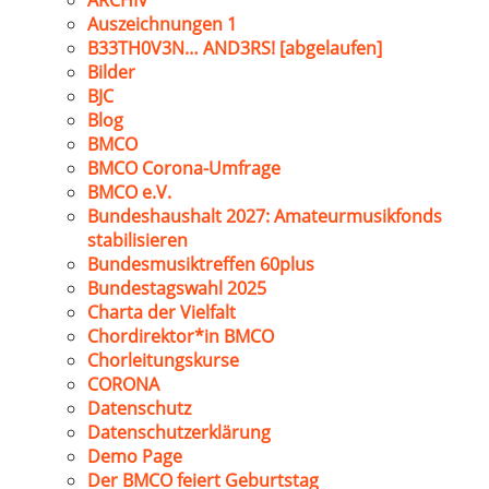
ARCHIV
Auszeichnungen 1
B33TH0V3N… AND3RS! [abgelaufen]
Bilder
BJC
Blog
BMCO
BMCO Corona-Umfrage
BMCO e.V.
Bundeshaushalt 2027: Amateurmusikfonds
stabilisieren
Bundesmusiktreffen 60plus
Bundestagswahl 2025
Charta der Vielfalt
Chordirektor*in BMCO
Chorleitungskurse
CORONA
Datenschutz
Datenschutzerklärung
Demo Page
Der BMCO feiert Geburtstag