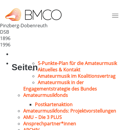
GV Liederkranz Dobenreuth
Deutschland
Toggle
91361
navigat
Pinzberg-Dobenreuth
DSB
1896
1996
5-Punkte-Plan für die Amateurmusik
Seiten
Aktuelles & Kontakt
Amateurmusik im Koalitionsvertrag
Amateurmusik in der
Engagementstrategie des Bundes
Amateurmusikfonds
Postkartenaktion
Amateurmusikfonds: Projektvorstellungen
AMU – Die 3 PLUS
Ansprechpartner*innen