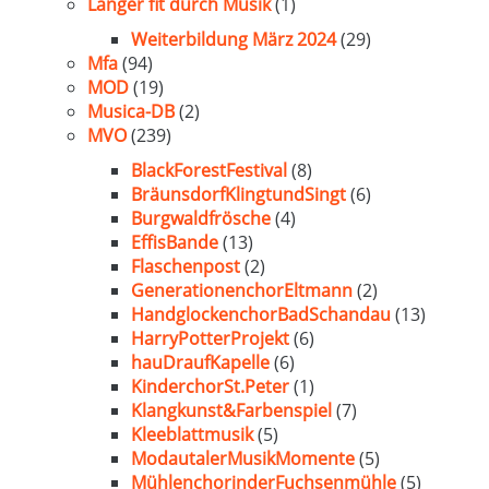
Länger fit durch Musik
(1)
Weiterbildung März 2024
(29)
Mfa
(94)
MOD
(19)
Musica-DB
(2)
MVO
(239)
BlackForestFestival
(8)
BräunsdorfKlingtundSingt
(6)
Burgwaldfrösche
(4)
EffisBande
(13)
Flaschenpost
(2)
GenerationenchorEltmann
(2)
HandglockenchorBadSchandau
(13)
HarryPotterProjekt
(6)
hauDraufKapelle
(6)
KinderchorSt.Peter
(1)
Klangkunst&Farbenspiel
(7)
Kleeblattmusik
(5)
ModautalerMusikMomente
(5)
MühlenchorinderFuchsenmühle
(5)