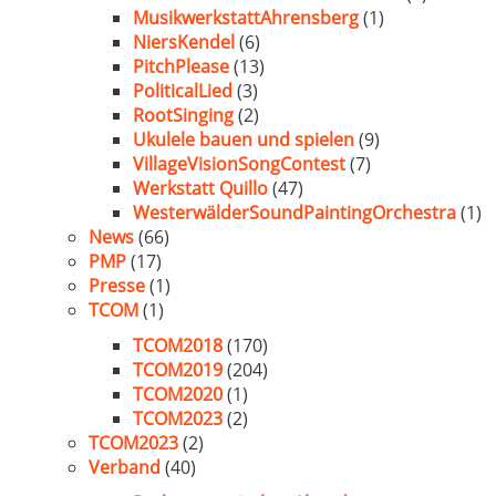
MusikwerkstattAhrensberg
(1)
NiersKendel
(6)
PitchPlease
(13)
PoliticalLied
(3)
RootSinging
(2)
Ukulele bauen und spielen
(9)
VillageVisionSongContest
(7)
Werkstatt Quillo
(47)
WesterwälderSoundPaintingOrchestra
(1)
News
(66)
PMP
(17)
Presse
(1)
TCOM
(1)
TCOM2018
(170)
TCOM2019
(204)
TCOM2020
(1)
TCOM2023
(2)
TCOM2023
(2)
Verband
(40)