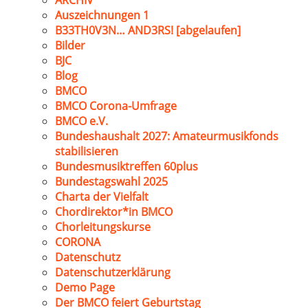
ARCHIV
Auszeichnungen 1
B33TH0V3N… AND3RS! [abgelaufen]
Bilder
BJC
Blog
BMCO
BMCO Corona-Umfrage
BMCO e.V.
Bundeshaushalt 2027: Amateurmusikfonds
stabilisieren
Bundesmusiktreffen 60plus
Bundestagswahl 2025
Charta der Vielfalt
Chordirektor*in BMCO
Chorleitungskurse
CORONA
Datenschutz
Datenschutzerklärung
Demo Page
Der BMCO feiert Geburtstag