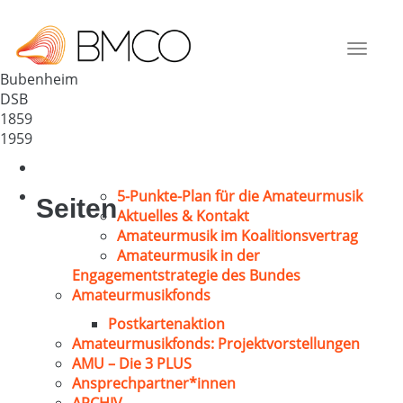
GV „Liederkranz“ Bubenheim
Deutschland
Toggle
67308
navigat
Bubenheim
DSB
1859
1959
5-Punkte-Plan für die Amateurmusik
Seiten
Aktuelles & Kontakt
Amateurmusik im Koalitionsvertrag
Amateurmusik in der
Engagementstrategie des Bundes
Amateurmusikfonds
Postkartenaktion
Amateurmusikfonds: Projektvorstellungen
AMU – Die 3 PLUS
Ansprechpartner*innen