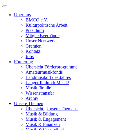
Toggle
navigation
Über uns
BMCO e.V.
Kulturpolitische Arbeit
Präsidium
Mitgliedsverbände
Unser Netzwerk
Gremien
Kontakt
Jobs
Förderung
Übersicht Förderprogramme
Amateurmusikfonds
Landmusikort des Jahres
Länger fit durch Musik!
Musik für alle!
Wissenstransfer
Archiv
Unsere Themen
Übersicht „Unsere Themen“
Musik & Bildung
Musik & Engagement
Musik & Finanzen
Musik & Gesundheit