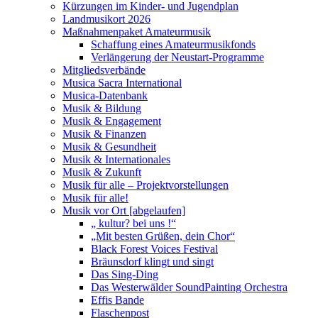
Kürzungen im Kinder- und Jugendplan
Landmusikort 2026
Maßnahmenpaket Amateurmusik
Schaffung eines Amateurmusikfonds
Verlängerung der Neustart-Programme
Mitgliedsverbände
Musica Sacra International
Musica-Datenbank
Musik & Bildung
Musik & Engagement
Musik & Finanzen
Musik & Gesundheit
Musik & Internationales
Musik & Zukunft
Musik für alle – Projektvorstellungen
Musik für alle!
Musik vor Ort [abgelaufen]
„ kultur? bei uns !“
„Mit besten Grüßen, dein Chor“
Black Forest Voices Festival
Bräunsdorf klingt und singt
Das Sing-Ding
Das Westerwälder SoundPainting Orchestra
Effis Bande
Flaschenpost