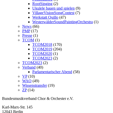
RootSinging
(2)
Ukulele bauen und spielen
(9)
VillageVisionSongContest
(7)
Werkstatt Quillo
(47)
WesterwälderSoundPaintingOrchestra
(1)
News
(66)
PMP
(17)
Presse
(1)
TCOM
(1)
TCOM2018
(170)
TCOM2019
(204)
TCOM2020
(1)
TCOM2023
(2)
TCOM2023
(2)
Verband
(40)
Parlamentarischer Abend
(58)
VP
(10)
WAO
(49)
Wissenstransfer
(19)
ZP
(14)
Bundesmusikverband Chor & Orchester e.V.
Karl-Marx-Str. 145
12043 Berlin