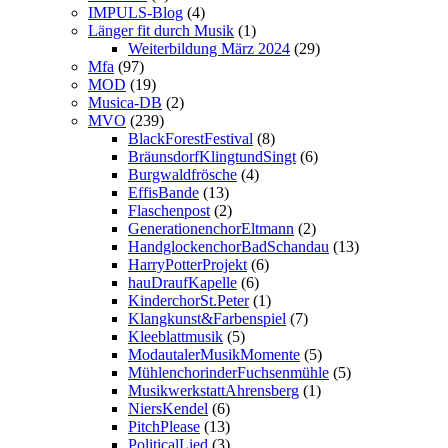
IMPULS-Blog
(4)
Länger fit durch Musik
(1)
Weiterbildung März 2024
(29)
Mfa
(97)
MOD
(19)
Musica-DB
(2)
MVO
(239)
BlackForestFestival
(8)
BräunsdorfKlingtundSingt
(6)
Burgwaldfrösche
(4)
EffisBande
(13)
Flaschenpost
(2)
GenerationenchorEltmann
(2)
HandglockenchorBadSchandau
(13)
HarryPotterProjekt
(6)
hauDraufKapelle
(6)
KinderchorSt.Peter
(1)
Klangkunst&Farbenspiel
(7)
Kleeblattmusik
(5)
ModautalerMusikMomente
(5)
MühlenchorinderFuchsenmühle
(5)
MusikwerkstattAhrensberg
(1)
NiersKendel
(6)
PitchPlease
(13)
PoliticalLied
(3)