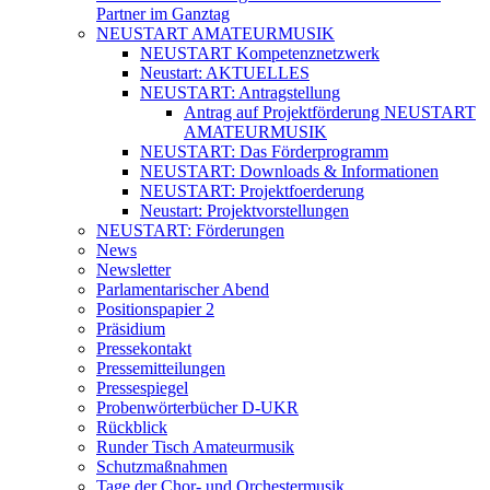
Partner im Ganztag
NEUSTART AMATEURMUSIK
NEUSTART Kompetenznetzwerk
Neustart: AKTUELLES
NEUSTART: Antragstellung
Antrag auf Projektförderung NEUSTART
AMATEURMUSIK
NEUSTART: Das Förderprogramm
NEUSTART: Downloads & Informationen
NEUSTART: Projektfoerderung
Neustart: Projektvorstellungen
NEUSTART: Förderungen
News
Newsletter
Parlamentarischer Abend
Positionspapier 2
Präsidium
Pressekontakt
Pressemitteilungen
Pressespiegel
Probenwörterbücher D-UKR
Rückblick
Runder Tisch Amateurmusik
Schutzmaßnahmen
Tage der Chor- und Orchestermusik