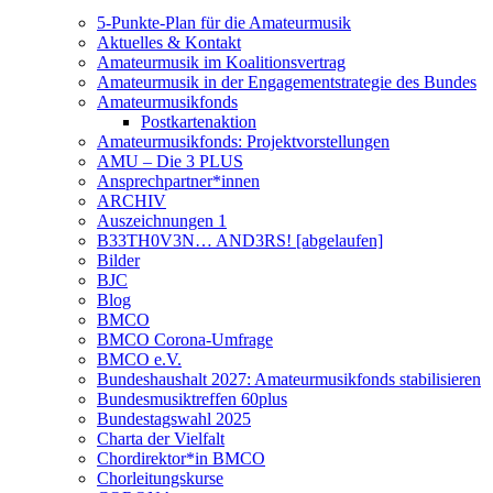
5-Punkte-Plan für die Amateurmusik
Aktuelles & Kontakt
Amateurmusik im Koalitionsvertrag
Amateurmusik in der Engagementstrategie des Bundes
Amateurmusikfonds
Postkartenaktion
Amateurmusikfonds: Projektvorstellungen
AMU – Die 3 PLUS
Ansprechpartner*innen
ARCHIV
Auszeichnungen 1
B33TH0V3N… AND3RS! [abgelaufen]
Bilder
BJC
Blog
BMCO
BMCO Corona-Umfrage
BMCO e.V.
Bundeshaushalt 2027: Amateurmusikfonds stabilisieren
Bundesmusiktreffen 60plus
Bundestagswahl 2025
Charta der Vielfalt
Chordirektor*in BMCO
Chorleitungskurse