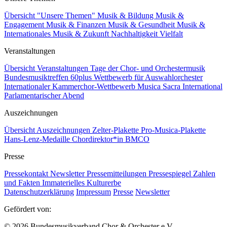
Übersicht "Unsere Themen"
Musik & Bildung
Musik &
Engagement
Musik & Finanzen
Musik & Gesundheit
Musik &
Internationales
Musik & Zukunft
Nachhaltigkeit
Vielfalt
Veranstaltungen
Übersicht Veranstaltungen
Tage der Chor- und Orchestermusik
Bundesmusiktreffen 60plus
Wettbewerb für Auswahlorchester
Internationaler Kammerchor-Wettbewerb
Musica Sacra International
Parlamentarischer Abend
Auszeichnungen
Übersicht Auszeichnungen
Zelter-Plakette
Pro-Musica-Plakette
Hans-Lenz-Medaille
Chordirektor*in BMCO
Presse
Pressekontakt
Newsletter
Pressemitteilungen
Pressespiegel
Zahlen
und Fakten
Immaterielles Kulturerbe
Datenschutzerklärung
Impressum
Presse
Newsletter
Gefördert von:
© 2026 Bundesmusikverband Chor & Orchester e.V.