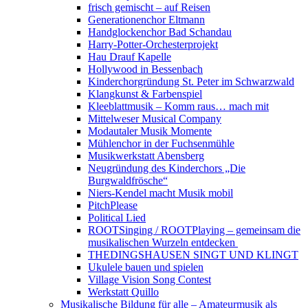
frisch gemischt – auf Reisen
Generationenchor Eltmann
Handglockenchor Bad Schandau
Harry-Potter-Orchesterprojekt
Hau Drauf Kapelle
Hollywood in Bessenbach
Kinderchorgründung St. Peter im Schwarzwald
Klangkunst & Farbenspiel
Kleeblattmusik – Komm raus… mach mit
Mittelweser Musical Company
Modautaler Musik Momente
Mühlenchor in der Fuchsenmühle
Musikwerkstatt Abensberg
Neugründung des Kinderchors „Die
Burgwaldfrösche“
Niers-Kendel macht Musik mobil
PitchPlease
Political Lied
ROOTSinging / ROOTPlaying – gemeinsam die
musikalischen Wurzeln entdecken
THEDINGSHAUSEN SINGT UND KLINGT
Ukulele bauen und spielen
Village Vision Song Contest
Werkstatt Quillo
Musikalische Bildung für alle – Amateurmusik als