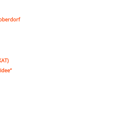
oberdorf
KAT)
idee“