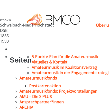
GV „Liederkranz 188
Deutschland
65824
Schwalbach-Niederhöchstadt
Über u
DSB
1885
1998
5-Punkte-Plan für die Amateurmusik
Seiten
Aktuelles & Kontakt
Amateurmusik im Koalitionsvertrag
Amateurmusik in der Engagementstrategi
Amateurmusikfonds
Postkartenaktion
Amateurmusikfonds: Projektvorstellungen
AMU – Die 3 PLUS
Ansprechpartner*innen
ARCHIV