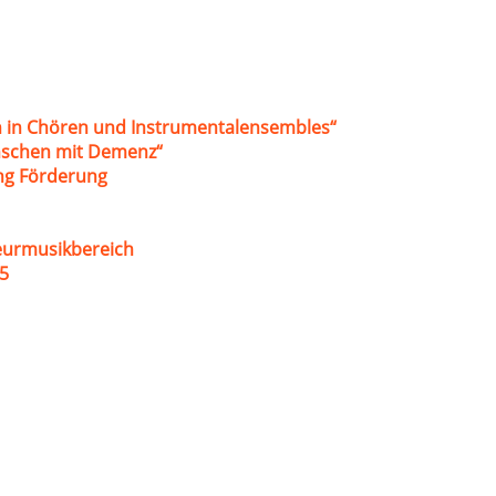
 in Chören und Instrumentalensembles“
nschen mit Demenz“
ung Förderung
eurmusikbereich
5