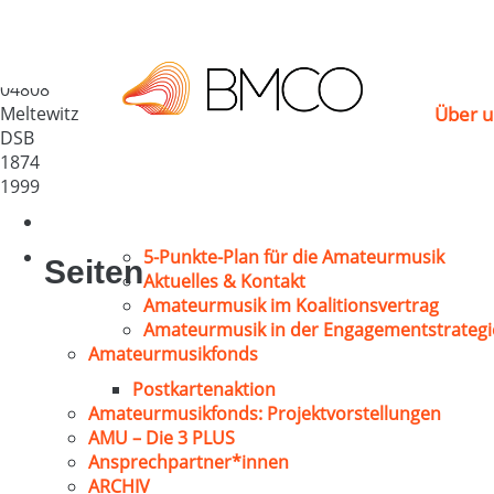
GV „Heiterkeit“ e.V. M
Deutschland
04808
Meltewitz
Über u
DSB
1874
1999
5-Punkte-Plan für die Amateurmusik
Seiten
Aktuelles & Kontakt
Amateurmusik im Koalitionsvertrag
Amateurmusik in der Engagementstrategi
Amateurmusikfonds
Postkartenaktion
Amateurmusikfonds: Projektvorstellungen
AMU – Die 3 PLUS
Ansprechpartner*innen
ARCHIV