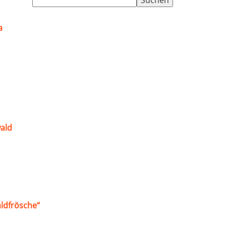
nach:
a
ald
ldfrösche“