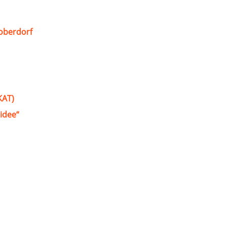
oberdorf
KAT)
idee“