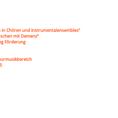
 in Chören und Instrumentalensembles“
nschen mit Demenz“
ung Förderung
eurmusikbereich
5