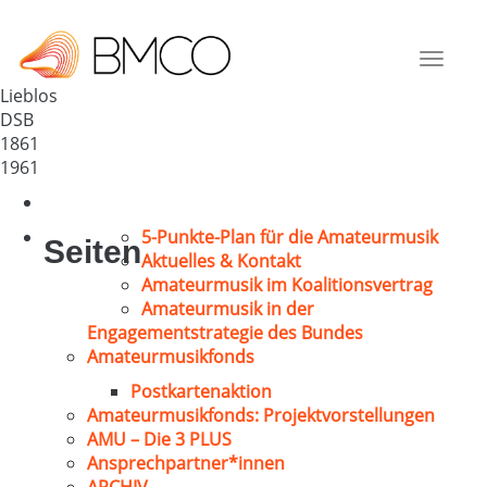
GV „Harmonie“ 1861 Lieblos
Deutschland
Toggle
63584
navigat
Lieblos
DSB
1861
1961
5-Punkte-Plan für die Amateurmusik
Seiten
Aktuelles & Kontakt
Amateurmusik im Koalitionsvertrag
Amateurmusik in der
Engagementstrategie des Bundes
Amateurmusikfonds
Postkartenaktion
Amateurmusikfonds: Projektvorstellungen
AMU – Die 3 PLUS
Ansprechpartner*innen