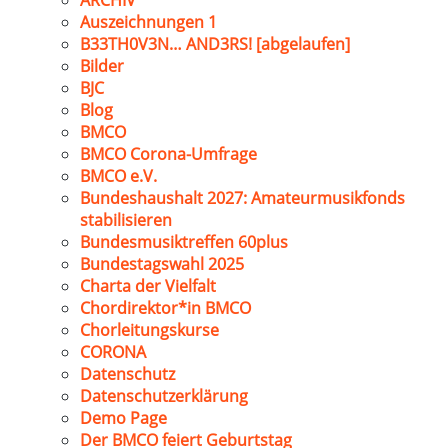
ARCHIV
Auszeichnungen 1
B33TH0V3N… AND3RS! [abgelaufen]
Bilder
BJC
Blog
BMCO
BMCO Corona-Umfrage
BMCO e.V.
Bundeshaushalt 2027: Amateurmusikfonds
stabilisieren
Bundesmusiktreffen 60plus
Bundestagswahl 2025
Charta der Vielfalt
Chordirektor*in BMCO
Chorleitungskurse
CORONA
Datenschutz
Datenschutzerklärung
Demo Page
Der BMCO feiert Geburtstag