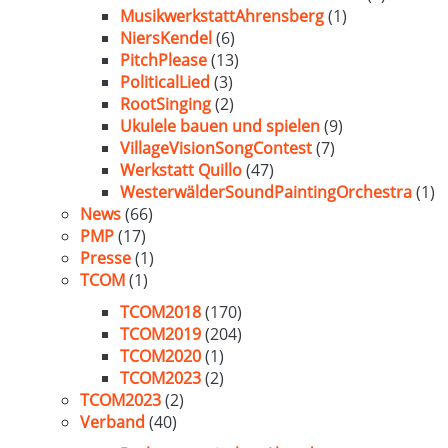
MusikwerkstattAhrensberg
(1)
NiersKendel
(6)
PitchPlease
(13)
PoliticalLied
(3)
RootSinging
(2)
Ukulele bauen und spielen
(9)
VillageVisionSongContest
(7)
Werkstatt Quillo
(47)
WesterwälderSoundPaintingOrchestra
(1)
News
(66)
PMP
(17)
Presse
(1)
TCOM
(1)
TCOM2018
(170)
TCOM2019
(204)
TCOM2020
(1)
TCOM2023
(2)
TCOM2023
(2)
Verband
(40)