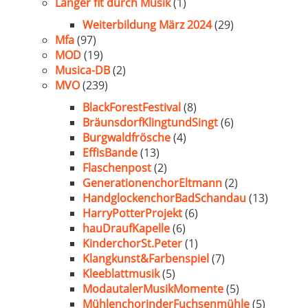
Länger fit durch Musik
(1)
Weiterbildung März 2024
(29)
Mfa
(97)
MOD
(19)
Musica-DB
(2)
MVO
(239)
BlackForestFestival
(8)
BräunsdorfKlingtundSingt
(6)
Burgwaldfrösche
(4)
EffisBande
(13)
Flaschenpost
(2)
GenerationenchorEltmann
(2)
HandglockenchorBadSchandau
(13)
HarryPotterProjekt
(6)
hauDraufKapelle
(6)
KinderchorSt.Peter
(1)
Klangkunst&Farbenspiel
(7)
Kleeblattmusik
(5)
ModautalerMusikMomente
(5)
MühlenchorinderFuchsenmühle
(5)