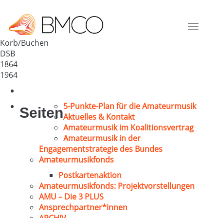
GV „Frohsinn“ Korb
Deutschland
Toggle
71404
navigat
Korb/Buchen
DSB
1864
1964
5-Punkte-Plan für die Amateurmusik
Seiten
Aktuelles & Kontakt
Amateurmusik im Koalitionsvertrag
Amateurmusik in der
Engagementstrategie des Bundes
Amateurmusikfonds
Postkartenaktion
Amateurmusikfonds: Projektvorstellungen
AMU – Die 3 PLUS
Ansprechpartner*innen