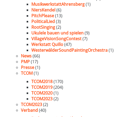
MusikwerkstattAhrensberg
(1)
NiersKendel
(6)
PitchPlease
(13)
PoliticalLied
(3)
RootSinging
(2)
Ukulele bauen und spielen
(9)
VillageVisionSongContest
(7)
Werkstatt Quillo
(47)
WesterwälderSoundPaintingOrchestra
(1)
News
(66)
PMP
(17)
Presse
(1)
TCOM
(1)
TCOM2018
(170)
TCOM2019
(204)
TCOM2020
(1)
TCOM2023
(2)
TCOM2023
(2)
Verband
(40)