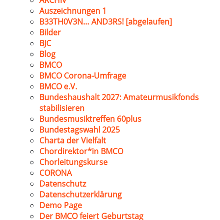
ARCHIV
Auszeichnungen 1
B33TH0V3N… AND3RS! [abgelaufen]
Bilder
BJC
Blog
BMCO
BMCO Corona-Umfrage
BMCO e.V.
Bundeshaushalt 2027: Amateurmusikfonds
stabilisieren
Bundesmusiktreffen 60plus
Bundestagswahl 2025
Charta der Vielfalt
Chordirektor*in BMCO
Chorleitungskurse
CORONA
Datenschutz
Datenschutzerklärung
Demo Page
Der BMCO feiert Geburtstag