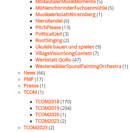
ModautalerMusikMomente
(5)
MühlenchorinderFuchsenmühle
(5)
MusikwerkstattAhrensberg
(1)
NiersKendel
(6)
PitchPlease
(13)
PoliticalLied
(3)
RootSinging
(2)
Ukulele bauen und spielen
(9)
VillageVisionSongContest
(7)
Werkstatt Quillo
(47)
WesterwälderSoundPaintingOrchestra
(1)
News
(66)
PMP
(17)
Presse
(1)
TCOM
(1)
TCOM2018
(170)
TCOM2019
(204)
TCOM2020
(1)
TCOM2023
(2)
TCOM2023
(2)