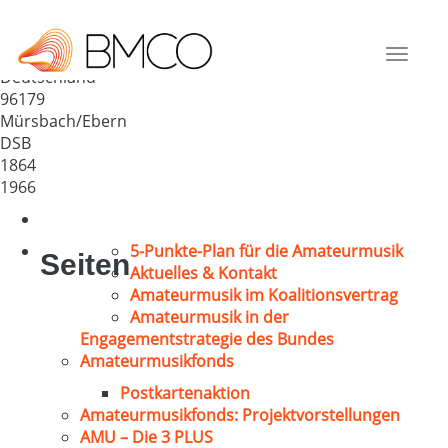
GV „Freundschaftsbund“
Mürsbach
Toggle
Deutschland
navigat
96179
Mürsbach/Ebern
DSB
1864
1966
5-Punkte-Plan für die Amateurmusik
Seiten
Aktuelles & Kontakt
Amateurmusik im Koalitionsvertrag
Amateurmusik in der
Engagementstrategie des Bundes
Amateurmusikfonds
Postkartenaktion
Amateurmusikfonds: Projektvorstellungen
AMU – Die 3 PLUS