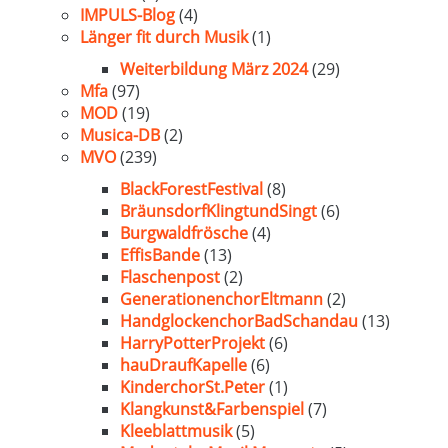
IMPULS-Blog
(4)
Länger fit durch Musik
(1)
Weiterbildung März 2024
(29)
Mfa
(97)
MOD
(19)
Musica-DB
(2)
MVO
(239)
BlackForestFestival
(8)
BräunsdorfKlingtundSingt
(6)
Burgwaldfrösche
(4)
EffisBande
(13)
Flaschenpost
(2)
GenerationenchorEltmann
(2)
HandglockenchorBadSchandau
(13)
HarryPotterProjekt
(6)
hauDraufKapelle
(6)
KinderchorSt.Peter
(1)
Klangkunst&Farbenspiel
(7)
Kleeblattmusik
(5)