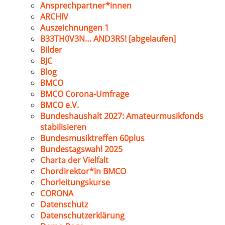
Ansprechpartner*innen
ARCHIV
Auszeichnungen 1
B33TH0V3N… AND3RS! [abgelaufen]
Bilder
BJC
Blog
BMCO
BMCO Corona-Umfrage
BMCO e.V.
Bundeshaushalt 2027: Amateurmusikfonds
stabilisieren
Bundesmusiktreffen 60plus
Bundestagswahl 2025
Charta der Vielfalt
Chordirektor*in BMCO
Chorleitungskurse
CORONA
Datenschutz
Datenschutzerklärung