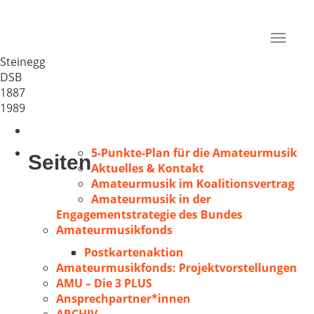
GV Erheiterung
Deutschland
Toggle
83368
navigat
Steinegg
DSB
1887
1989
5-Punkte-Plan für die Amateurmusik
Seiten
Aktuelles & Kontakt
Amateurmusik im Koalitionsvertrag
Amateurmusik in der
Engagementstrategie des Bundes
Amateurmusikfonds
Postkartenaktion
Amateurmusikfonds: Projektvorstellungen
AMU – Die 3 PLUS
Ansprechpartner*innen