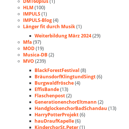
DMT60plus
(1)
HLM
(100)
IMPULS
(1)
IMPULS-Blog
(4)
Länger fit durch Musik
(1)
Weiterbildung März 2024
(29)
Mfa
(97)
MOD
(19)
Musica-DB
(2)
MVO
(239)
BlackForestFestival
(8)
BräunsdorfKlingtundSingt
(6)
Burgwaldfrösche
(4)
EffisBande
(13)
Flaschenpost
(2)
GenerationenchorEltmann
(2)
HandglockenchorBadSchandau
(13)
HarryPotterProjekt
(6)
hauDraufKapelle
(6)
KinderchorSt.Peter
(1)