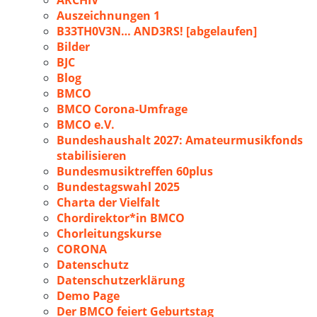
ARCHIV
Auszeichnungen 1
B33TH0V3N… AND3RS! [abgelaufen]
Bilder
BJC
Blog
BMCO
BMCO Corona-Umfrage
BMCO e.V.
Bundeshaushalt 2027: Amateurmusikfonds
stabilisieren
Bundesmusiktreffen 60plus
Bundestagswahl 2025
Charta der Vielfalt
Chordirektor*in BMCO
Chorleitungskurse
CORONA
Datenschutz
Datenschutzerklärung
Demo Page
Der BMCO feiert Geburtstag