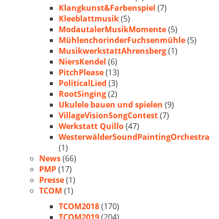
Klangkunst&Farbenspiel
(7)
Kleeblattmusik
(5)
ModautalerMusikMomente
(5)
MühlenchorinderFuchsenmühle
(5)
MusikwerkstattAhrensberg
(1)
NiersKendel
(6)
PitchPlease
(13)
PoliticalLied
(3)
RootSinging
(2)
Ukulele bauen und spielen
(9)
VillageVisionSongContest
(7)
Werkstatt Quillo
(47)
WesterwälderSoundPaintingOrchestra
(1)
News
(66)
PMP
(17)
Presse
(1)
TCOM
(1)
TCOM2018
(170)
TCOM2019
(204)