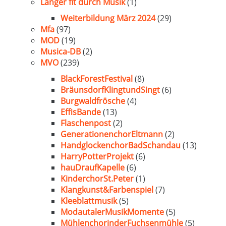
Länger fit durch Musik
(1)
Weiterbildung März 2024
(29)
Mfa
(97)
MOD
(19)
Musica-DB
(2)
MVO
(239)
BlackForestFestival
(8)
BräunsdorfKlingtundSingt
(6)
Burgwaldfrösche
(4)
EffisBande
(13)
Flaschenpost
(2)
GenerationenchorEltmann
(2)
HandglockenchorBadSchandau
(13)
HarryPotterProjekt
(6)
hauDraufKapelle
(6)
KinderchorSt.Peter
(1)
Klangkunst&Farbenspiel
(7)
Kleeblattmusik
(5)
ModautalerMusikMomente
(5)
MühlenchorinderFuchsenmühle
(5)