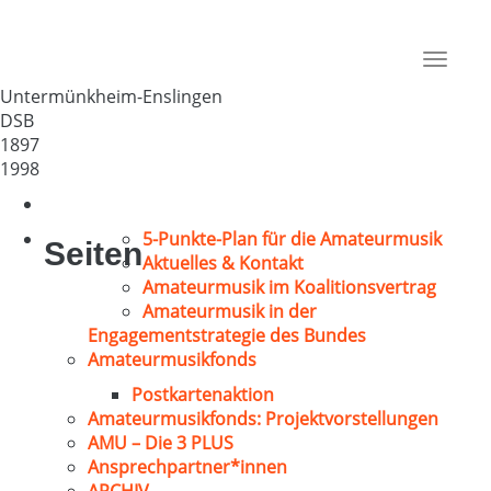
GV Enslingen e.V.
Deutschland
Toggle
74547
navigat
Untermünkheim-Enslingen
DSB
1897
1998
5-Punkte-Plan für die Amateurmusik
Seiten
Aktuelles & Kontakt
Amateurmusik im Koalitionsvertrag
Amateurmusik in der
Engagementstrategie des Bundes
Amateurmusikfonds
Postkartenaktion
Amateurmusikfonds: Projektvorstellungen
AMU – Die 3 PLUS
Ansprechpartner*innen