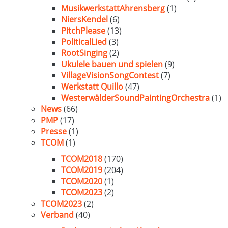
MusikwerkstattAhrensberg
(1)
NiersKendel
(6)
PitchPlease
(13)
PoliticalLied
(3)
RootSinging
(2)
Ukulele bauen und spielen
(9)
VillageVisionSongContest
(7)
Werkstatt Quillo
(47)
WesterwälderSoundPaintingOrchestra
(1)
News
(66)
PMP
(17)
Presse
(1)
TCOM
(1)
TCOM2018
(170)
TCOM2019
(204)
TCOM2020
(1)
TCOM2023
(2)
TCOM2023
(2)
Verband
(40)