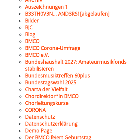
ARCHIV
Auszeichnungen 1
B33TH0V3N… AND3RS! [abgelaufen]
Bilder
BJC
Blog
BMCO
BMCO Corona-Umfrage
BMCO e.V.
Bundeshaushalt 2027: Amateurmusikfonds
stabilisieren
Bundesmusiktreffen 60plus
Bundestagswahl 2025
Charta der Vielfalt
Chordirektor*in BMCO
Chorleitungskurse
CORONA
Datenschutz
Datenschutzerklärung
Demo Page
Der BMCO feiert Geburtstag