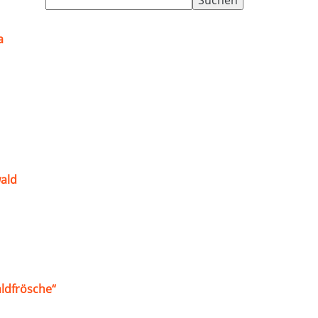
nach:
a
ald
ldfrösche“