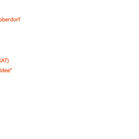
oberdorf
KAT)
idee“