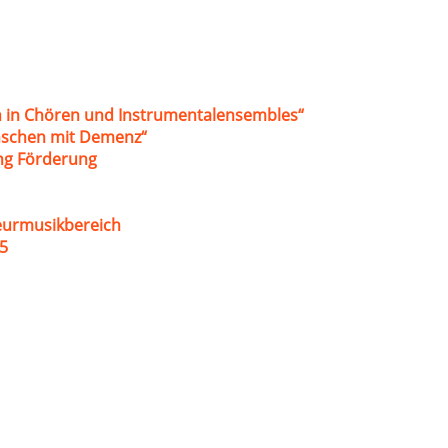
 in Chören und Instrumentalensembles“
nschen mit Demenz“
ung Förderung
eurmusikbereich
5