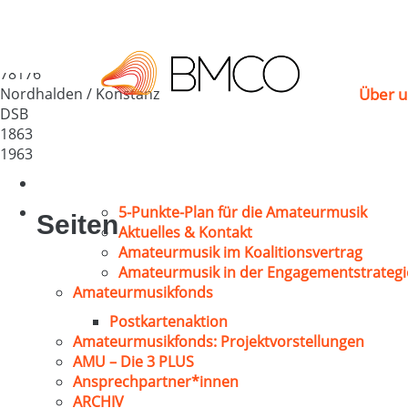
GV „Eintracht“ Nord
Deutschland
78176
Nordhalden / Konstanz
Über u
DSB
1863
1963
5-Punkte-Plan für die Amateurmusik
Seiten
Aktuelles & Kontakt
Amateurmusik im Koalitionsvertrag
Amateurmusik in der Engagementstrategi
Amateurmusikfonds
Postkartenaktion
Amateurmusikfonds: Projektvorstellungen
AMU – Die 3 PLUS
Ansprechpartner*innen
ARCHIV