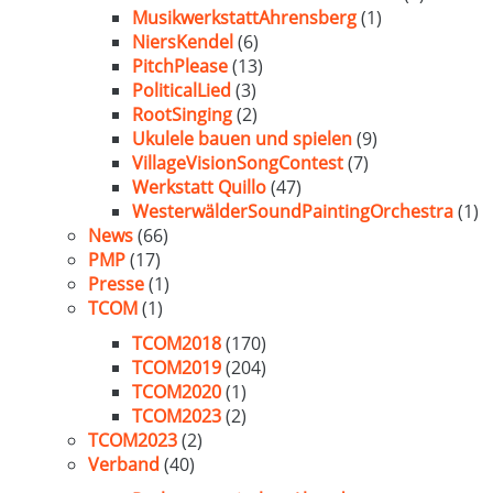
MusikwerkstattAhrensberg
(1)
NiersKendel
(6)
PitchPlease
(13)
PoliticalLied
(3)
RootSinging
(2)
Ukulele bauen und spielen
(9)
VillageVisionSongContest
(7)
Werkstatt Quillo
(47)
WesterwälderSoundPaintingOrchestra
(1)
News
(66)
PMP
(17)
Presse
(1)
TCOM
(1)
TCOM2018
(170)
TCOM2019
(204)
TCOM2020
(1)
TCOM2023
(2)
TCOM2023
(2)
Verband
(40)