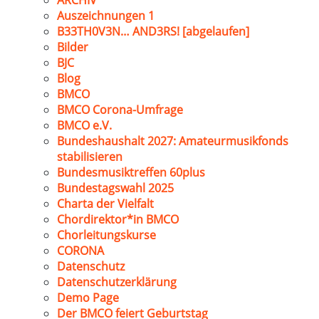
ARCHIV
Auszeichnungen 1
B33TH0V3N… AND3RS! [abgelaufen]
Bilder
BJC
Blog
BMCO
BMCO Corona-Umfrage
BMCO e.V.
Bundeshaushalt 2027: Amateurmusikfonds
stabilisieren
Bundesmusiktreffen 60plus
Bundestagswahl 2025
Charta der Vielfalt
Chordirektor*in BMCO
Chorleitungskurse
CORONA
Datenschutz
Datenschutzerklärung
Demo Page
Der BMCO feiert Geburtstag