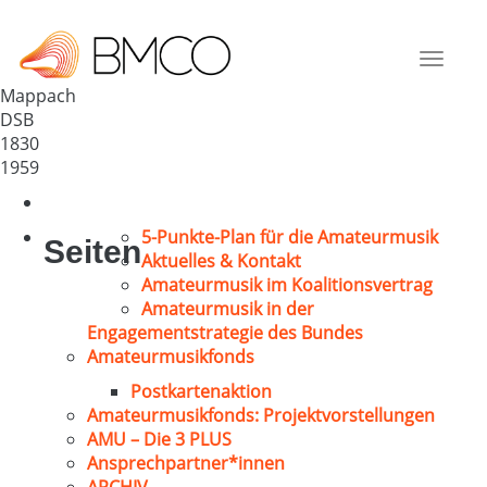
GV „Eintracht“ Mappach
Deutschland
Toggle
79588
navigat
Mappach
DSB
1830
1959
5-Punkte-Plan für die Amateurmusik
Seiten
Aktuelles & Kontakt
Amateurmusik im Koalitionsvertrag
Amateurmusik in der
Engagementstrategie des Bundes
Amateurmusikfonds
Postkartenaktion
Amateurmusikfonds: Projektvorstellungen
AMU – Die 3 PLUS
Ansprechpartner*innen