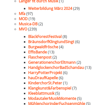
Länger fit durch Musik
(1)
Weiterbildung März 2024
(29)
Mfa
(97)
MOD
(19)
Musica-DB
(2)
MVO
(239)
BlackForestFestival
(8)
BräunsdorfKlingtundSingt
(6)
Burgwaldfrösche
(4)
EffisBande
(13)
Flaschenpost
(2)
GenerationenchorEltmann
(2)
HandglockenchorBadSchandau
(13)
HarryPotterProjekt
(6)
hauDraufKapelle
(6)
KinderchorSt.Peter
(1)
Klangkunst&Farbenspiel
(7)
Kleeblattmusik
(5)
ModautalerMusikMomente
(5)
MühlenchorinderFuchsenmühle
(5)