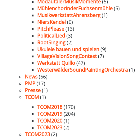
ModautalerMusikMomente
(5)
MühlenchorinderFuchsenmühle
(5)
MusikwerkstattAhrensberg
(1)
NiersKendel
(6)
PitchPlease
(13)
PoliticalLied
(3)
RootSinging
(2)
Ukulele bauen und spielen
(9)
VillageVisionSongContest
(7)
Werkstatt Quillo
(47)
WesterwälderSoundPaintingOrchestra
(1)
News
(66)
PMP
(17)
Presse
(1)
TCOM
(1)
TCOM2018
(170)
TCOM2019
(204)
TCOM2020
(1)
TCOM2023
(2)
TCOM2023
(2)