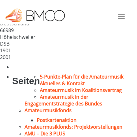
GV „Eintracht“ Höheischweiler
e.V.
Toggle
Deutschland
navigat
66989
Höheischweiler
DSB
1901
2001
5-Punkte-Plan für die Amateurmusik
Seiten
Aktuelles & Kontakt
Amateurmusik im Koalitionsvertrag
Amateurmusik in der
Engagementstrategie des Bundes
Amateurmusikfonds
Postkartenaktion
Amateurmusikfonds: Projektvorstellungen
AMU – Die 3 PLUS