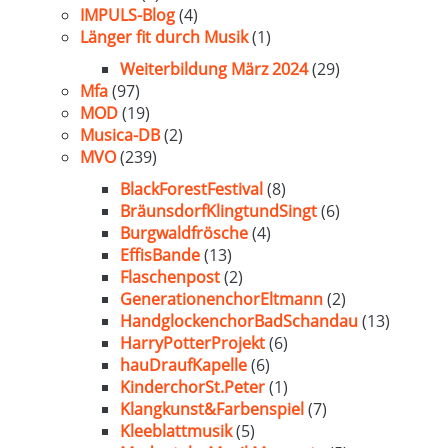
IMPULS-Blog
(4)
Länger fit durch Musik
(1)
Weiterbildung März 2024
(29)
Mfa
(97)
MOD
(19)
Musica-DB
(2)
MVO
(239)
BlackForestFestival
(8)
BräunsdorfKlingtundSingt
(6)
Burgwaldfrösche
(4)
EffisBande
(13)
Flaschenpost
(2)
GenerationenchorEltmann
(2)
HandglockenchorBadSchandau
(13)
HarryPotterProjekt
(6)
hauDraufKapelle
(6)
KinderchorSt.Peter
(1)
Klangkunst&Farbenspiel
(7)
Kleeblattmusik
(5)