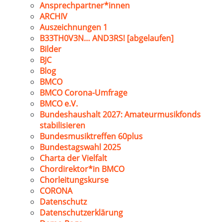
Ansprechpartner*innen
ARCHIV
Auszeichnungen 1
B33TH0V3N… AND3RS! [abgelaufen]
Bilder
BJC
Blog
BMCO
BMCO Corona-Umfrage
BMCO e.V.
Bundeshaushalt 2027: Amateurmusikfonds
stabilisieren
Bundesmusiktreffen 60plus
Bundestagswahl 2025
Charta der Vielfalt
Chordirektor*in BMCO
Chorleitungskurse
CORONA
Datenschutz
Datenschutzerklärung