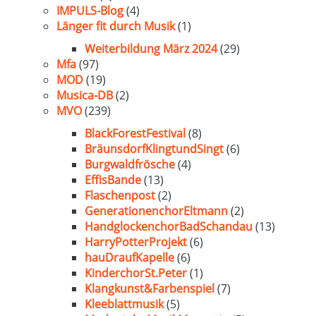
IMPULS-Blog
(4)
Länger fit durch Musik
(1)
Weiterbildung März 2024
(29)
Mfa
(97)
MOD
(19)
Musica-DB
(2)
MVO
(239)
BlackForestFestival
(8)
BräunsdorfKlingtundSingt
(6)
Burgwaldfrösche
(4)
EffisBande
(13)
Flaschenpost
(2)
GenerationenchorEltmann
(2)
HandglockenchorBadSchandau
(13)
HarryPotterProjekt
(6)
hauDraufKapelle
(6)
KinderchorSt.Peter
(1)
Klangkunst&Farbenspiel
(7)
Kleeblattmusik
(5)