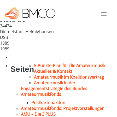
GV „Eintracht“ Gem. Chor
Helmighausen
Toggle
Deutschland
navigat
34474
Diemelstadt-Helmighausen
DSB
1889
1989
5-Punkte-Plan für die Amateurmusik
Seiten
Aktuelles & Kontakt
Amateurmusik im Koalitionsvertrag
Amateurmusik in der
Engagementstrategie des Bundes
Amateurmusikfonds
Postkartenaktion
Amateurmusikfonds: Projektvorstellungen
AMU – Die 3 PLUS