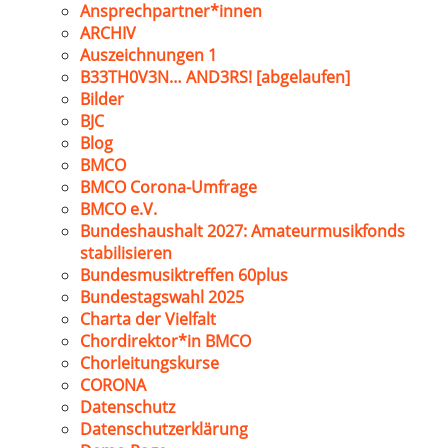
Ansprechpartner*innen
ARCHIV
Auszeichnungen 1
B33TH0V3N… AND3RS! [abgelaufen]
Bilder
BJC
Blog
BMCO
BMCO Corona-Umfrage
BMCO e.V.
Bundeshaushalt 2027: Amateurmusikfonds
stabilisieren
Bundesmusiktreffen 60plus
Bundestagswahl 2025
Charta der Vielfalt
Chordirektor*in BMCO
Chorleitungskurse
CORONA
Datenschutz
Datenschutzerklärung