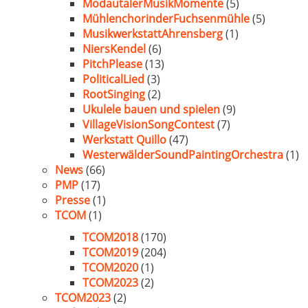
ModautalerMusikMomente
(5)
MühlenchorinderFuchsenmühle
(5)
MusikwerkstattAhrensberg
(1)
NiersKendel
(6)
PitchPlease
(13)
PoliticalLied
(3)
RootSinging
(2)
Ukulele bauen und spielen
(9)
VillageVisionSongContest
(7)
Werkstatt Quillo
(47)
WesterwälderSoundPaintingOrchestra
(1)
News
(66)
PMP
(17)
Presse
(1)
TCOM
(1)
TCOM2018
(170)
TCOM2019
(204)
TCOM2020
(1)
TCOM2023
(2)
TCOM2023
(2)