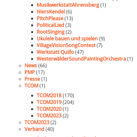
MusikwerkstattAhrensberg
(1)
NiersKendel
(6)
PitchPlease
(13)
PoliticalLied
(3)
RootSinging
(2)
Ukulele bauen und spielen
(9)
VillageVisionSongContest
(7)
Werkstatt Quillo
(47)
WesterwälderSoundPaintingOrchestra
(1)
News
(66)
PMP
(17)
Presse
(1)
TCOM
(1)
TCOM2018
(170)
TCOM2019
(204)
TCOM2020
(1)
TCOM2023
(2)
TCOM2023
(2)
Verband
(40)