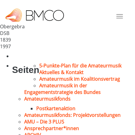
GV Eintracht e.V.
Deutschland
Toggle
99759
navigat
Obergebra
DSB
1839
1997
5-Punkte-Plan für die Amateurmusik
Seiten
Aktuelles & Kontakt
Amateurmusik im Koalitionsvertrag
Amateurmusik in der
Engagementstrategie des Bundes
Amateurmusikfonds
Postkartenaktion
Amateurmusikfonds: Projektvorstellungen
AMU – Die 3 PLUS
Ansprechpartner*innen