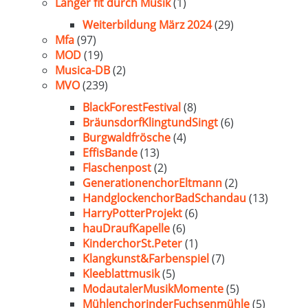
Länger fit durch Musik
(1)
Weiterbildung März 2024
(29)
Mfa
(97)
MOD
(19)
Musica-DB
(2)
MVO
(239)
BlackForestFestival
(8)
BräunsdorfKlingtundSingt
(6)
Burgwaldfrösche
(4)
EffisBande
(13)
Flaschenpost
(2)
GenerationenchorEltmann
(2)
HandglockenchorBadSchandau
(13)
HarryPotterProjekt
(6)
hauDraufKapelle
(6)
KinderchorSt.Peter
(1)
Klangkunst&Farbenspiel
(7)
Kleeblattmusik
(5)
ModautalerMusikMomente
(5)
MühlenchorinderFuchsenmühle
(5)