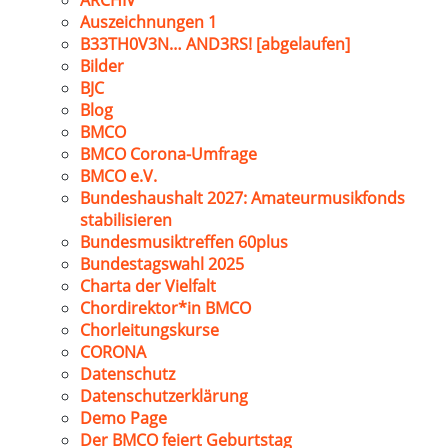
ARCHIV
Auszeichnungen 1
B33TH0V3N… AND3RS! [abgelaufen]
Bilder
BJC
Blog
BMCO
BMCO Corona-Umfrage
BMCO e.V.
Bundeshaushalt 2027: Amateurmusikfonds
stabilisieren
Bundesmusiktreffen 60plus
Bundestagswahl 2025
Charta der Vielfalt
Chordirektor*in BMCO
Chorleitungskurse
CORONA
Datenschutz
Datenschutzerklärung
Demo Page
Der BMCO feiert Geburtstag