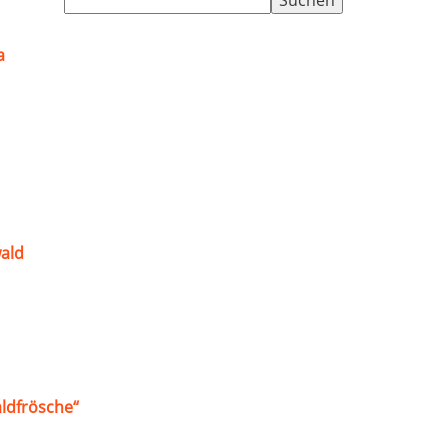
nach:
a
ald
ldfrösche“