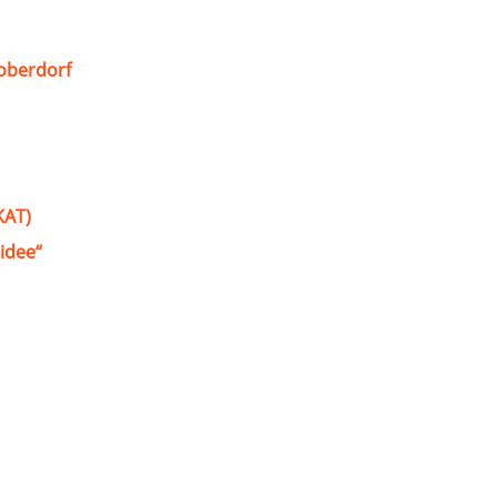
oberdorf
KAT)
idee“