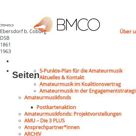
GV Ebersdorf b. Cob
Deutschland
96465
Ebersdorf b. Coburg
Über u
DSB
1861
1963
5-Punkte-Plan für die Amateurmusik
Seiten
Aktuelles & Kontakt
Amateurmusik im Koalitionsvertrag
Amateurmusik in der Engagementstrategi
Amateurmusikfonds
Postkartenaktion
Amateurmusikfonds: Projektvorstellungen
AMU – Die 3 PLUS
Ansprechpartner*innen
ARCHIV