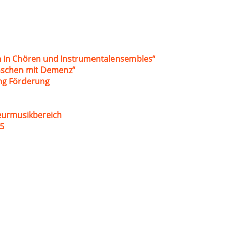
 in Chören und Instrumentalensembles“
nschen mit Demenz“
ung Förderung
eurmusikbereich
5