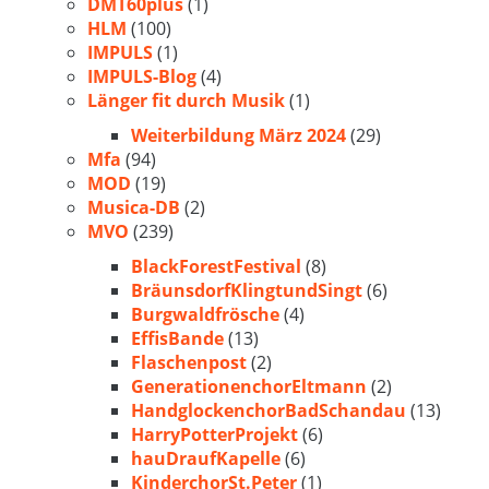
DMT60plus
(1)
HLM
(100)
IMPULS
(1)
IMPULS-Blog
(4)
Länger fit durch Musik
(1)
Weiterbildung März 2024
(29)
Mfa
(94)
MOD
(19)
Musica-DB
(2)
MVO
(239)
BlackForestFestival
(8)
BräunsdorfKlingtundSingt
(6)
Burgwaldfrösche
(4)
EffisBande
(13)
Flaschenpost
(2)
GenerationenchorEltmann
(2)
HandglockenchorBadSchandau
(13)
HarryPotterProjekt
(6)
hauDraufKapelle
(6)
KinderchorSt.Peter
(1)