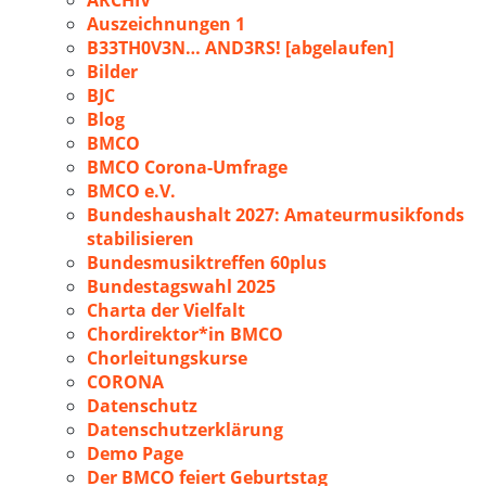
ARCHIV
Auszeichnungen 1
B33TH0V3N… AND3RS! [abgelaufen]
Bilder
BJC
Blog
BMCO
BMCO Corona-Umfrage
BMCO e.V.
Bundeshaushalt 2027: Amateurmusikfonds
stabilisieren
Bundesmusiktreffen 60plus
Bundestagswahl 2025
Charta der Vielfalt
Chordirektor*in BMCO
Chorleitungskurse
CORONA
Datenschutz
Datenschutzerklärung
Demo Page
Der BMCO feiert Geburtstag