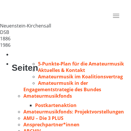
GV e.V.
Deutschland
Toggle
74632
navigat
Neuenstein-Kirchensall
DSB
1886
1986
5-Punkte-Plan für die Amateurmusik
Seiten
Aktuelles & Kontakt
Amateurmusik im Koalitionsvertrag
Amateurmusik in der
Engagementstrategie des Bundes
Amateurmusikfonds
Postkartenaktion
Amateurmusikfonds: Projektvorstellungen
AMU – Die 3 PLUS
Ansprechpartner*innen