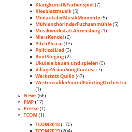
Klangkunst&Farbenspiel
(7)
Kleeblattmusik
(5)
ModautalerMusikMomente
(5)
MühlenchorinderFuchsenmühle
(5)
MusikwerkstattAhrensberg
(1)
NiersKendel
(6)
PitchPlease
(13)
PoliticalLied
(3)
RootSinging
(2)
Ukulele bauen und spielen
(9)
VillageVisionSongContest
(7)
Werkstatt Quillo
(47)
WesterwälderSoundPaintingOrchestra
(1)
News
(66)
PMP
(17)
Presse
(1)
TCOM
(1)
TCOM2018
(170)
TCOM2019
(204)