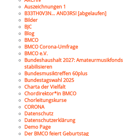
ARCHIV
Auszeichnungen 1
B33TH0V3N… AND3RS! [abgelaufen]
Bilder
BJC
Blog
BMCO
BMCO Corona-Umfrage
BMCO e.V.
Bundeshaushalt 2027: Amateurmusikfonds
stabilisieren
Bundesmusiktreffen 60plus
Bundestagswahl 2025
Charta der Vielfalt
Chordirektor*in BMCO
Chorleitungskurse
CORONA
Datenschutz
Datenschutzerklärung
Demo Page
Der BMCO feiert Geburtstag