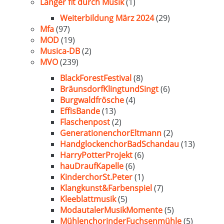
Länger fit durch Musik
(1)
Weiterbildung März 2024
(29)
Mfa
(97)
MOD
(19)
Musica-DB
(2)
MVO
(239)
BlackForestFestival
(8)
BräunsdorfKlingtundSingt
(6)
Burgwaldfrösche
(4)
EffisBande
(13)
Flaschenpost
(2)
GenerationenchorEltmann
(2)
HandglockenchorBadSchandau
(13)
HarryPotterProjekt
(6)
hauDraufKapelle
(6)
KinderchorSt.Peter
(1)
Klangkunst&Farbenspiel
(7)
Kleeblattmusik
(5)
ModautalerMusikMomente
(5)
MühlenchorinderFuchsenmühle
(5)