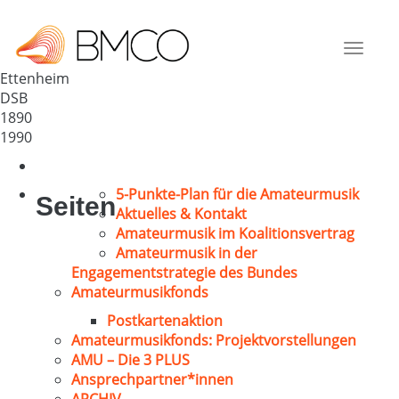
GV „Bergeneck“ Wallburg e.V.
Deutschland
Toggle
77955
navigat
Ettenheim
DSB
1890
1990
5-Punkte-Plan für die Amateurmusik
Seiten
Aktuelles & Kontakt
Amateurmusik im Koalitionsvertrag
Amateurmusik in der
Engagementstrategie des Bundes
Amateurmusikfonds
Postkartenaktion
Amateurmusikfonds: Projektvorstellungen
AMU – Die 3 PLUS
Ansprechpartner*innen