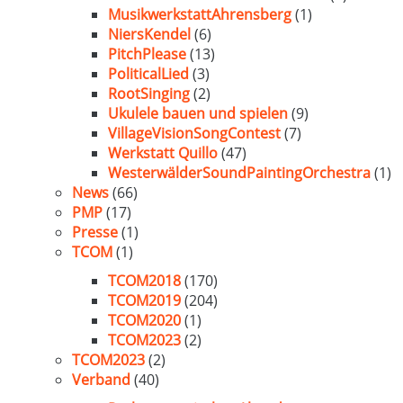
MusikwerkstattAhrensberg
(1)
NiersKendel
(6)
PitchPlease
(13)
PoliticalLied
(3)
RootSinging
(2)
Ukulele bauen und spielen
(9)
VillageVisionSongContest
(7)
Werkstatt Quillo
(47)
WesterwälderSoundPaintingOrchestra
(1)
News
(66)
PMP
(17)
Presse
(1)
TCOM
(1)
TCOM2018
(170)
TCOM2019
(204)
TCOM2020
(1)
TCOM2023
(2)
TCOM2023
(2)
Verband
(40)