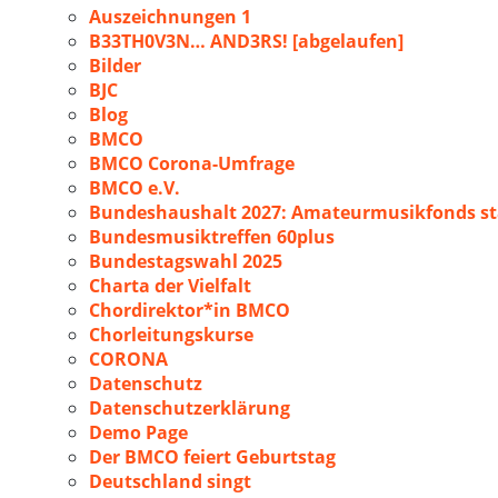
Auszeichnungen 1
B33TH0V3N… AND3RS! [abgelaufen]
Bilder
BJC
Blog
BMCO
BMCO Corona-Umfrage
BMCO e.V.
Bundeshaushalt 2027: Amateurmusikfonds sta
Bundesmusiktreffen 60plus
Bundestagswahl 2025
Charta der Vielfalt
Chordirektor*in BMCO
Chorleitungskurse
CORONA
Datenschutz
Datenschutzerklärung
Demo Page
Der BMCO feiert Geburtstag
Deutschland singt