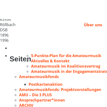
GV 1896 Röllbach e.V
Deutschland
63934
Röllbach
Über uns
DSB
1896
1996
5-Punkte-Plan für die Amateurmusik
Seiten
Aktuelles & Kontakt
Amateurmusik im Koalitionsvertrag
Amateurmusik in der Engagementstrate
Amateurmusikfonds
Postkartenaktion
Amateurmusikfonds: Projektvorstellungen
AMU – Die 3 PLUS
Ansprechpartner*innen
ARCHIV