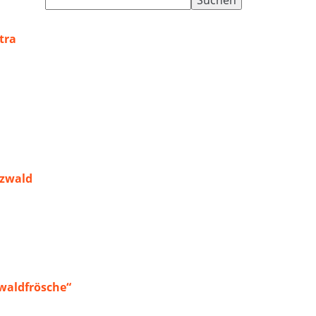
nach:
tra
rzwald
waldfrösche“