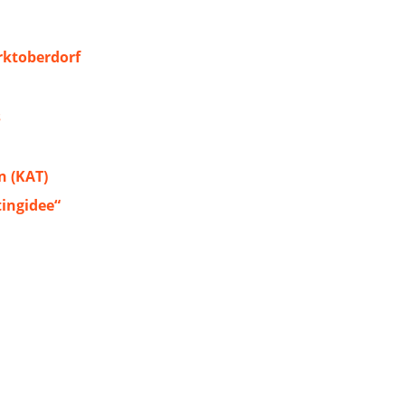
ktoberdorf
s
 (KAT)
tingidee“