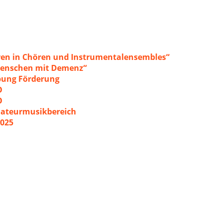
ren in Chören und Instrumentalensembles“
 Menschen mit Demenz“
ibung Förderung
O
O
mateurmusikbereich
2025