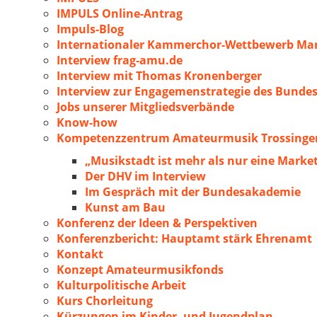
IMPULS Online-Antrag
Impuls-Blog
Internationaler Kammerchor-Wettbewerb Mar
Interview frag-amu.de
Interview mit Thomas Kronenberger
Interview zur Engagemenstrategie des Bunde
Jobs unserer Mitgliedsverbände
Know-how
Kompetenzzentrum Amateurmusik Trossingen
„Musikstadt ist mehr als nur eine Marke
Der DHV im Interview
Im Gespräch mit der Bundesakademie
Kunst am Bau
Konferenz der Ideen & Perspektiven
Konferenzbericht: Hauptamt stärk Ehrenamt
Kontakt
Konzept Amateurmusikfonds
Kulturpolitische Arbeit
Kurs Chorleitung
Kürzungen im Kinder- und Jugendplan