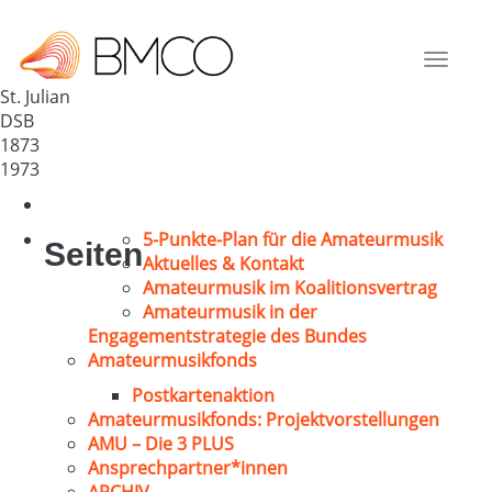
GV 1873 St. Julian
Deutschland
Toggle
66887
navigat
St. Julian
DSB
1873
1973
5-Punkte-Plan für die Amateurmusik
Seiten
Aktuelles & Kontakt
Amateurmusik im Koalitionsvertrag
Amateurmusik in der
Engagementstrategie des Bundes
Amateurmusikfonds
Postkartenaktion
Amateurmusikfonds: Projektvorstellungen
AMU – Die 3 PLUS
Ansprechpartner*innen