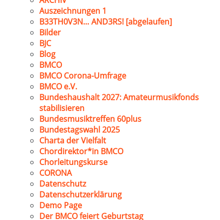
ARCHIV
Auszeichnungen 1
B33TH0V3N… AND3RS! [abgelaufen]
Bilder
BJC
Blog
BMCO
BMCO Corona-Umfrage
BMCO e.V.
Bundeshaushalt 2027: Amateurmusikfonds
stabilisieren
Bundesmusiktreffen 60plus
Bundestagswahl 2025
Charta der Vielfalt
Chordirektor*in BMCO
Chorleitungskurse
CORONA
Datenschutz
Datenschutzerklärung
Demo Page
Der BMCO feiert Geburtstag