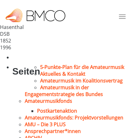
GV 1852 Hasenthal
Deutschland
Toggle
96523
navigat
Hasenthal
DSB
1852
1996
5-Punkte-Plan für die Amateurmusik
Seiten
Aktuelles & Kontakt
Amateurmusik im Koalitionsvertrag
Amateurmusik in der
Engagementstrategie des Bundes
Amateurmusikfonds
Postkartenaktion
Amateurmusikfonds: Projektvorstellungen
AMU – Die 3 PLUS
Ansprechpartner*innen