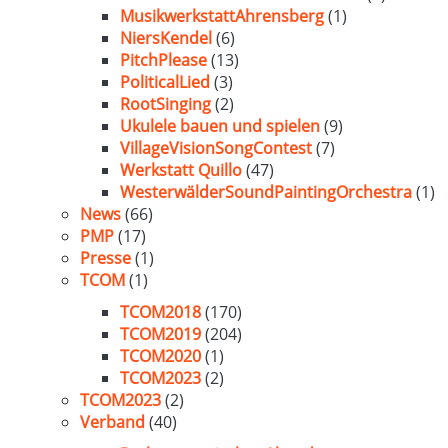
MusikwerkstattAhrensberg
(1)
NiersKendel
(6)
PitchPlease
(13)
PoliticalLied
(3)
RootSinging
(2)
Ukulele bauen und spielen
(9)
VillageVisionSongContest
(7)
Werkstatt Quillo
(47)
WesterwälderSoundPaintingOrchestra
(1)
News
(66)
PMP
(17)
Presse
(1)
TCOM
(1)
TCOM2018
(170)
TCOM2019
(204)
TCOM2020
(1)
TCOM2023
(2)
TCOM2023
(2)
Verband
(40)