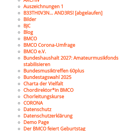
ARCHIV
Auszeichnungen 1
B33TH0V3N… AND3RS! [abgelaufen]
Bilder
BJC
Blog
BMCO
BMCO Corona-Umfrage
BMCO e.V.
Bundeshaushalt 2027: Amateurmusikfonds
stabilisieren
Bundesmusiktreffen 60plus
Bundestagswahl 2025
Charta der Vielfalt
Chordirektor*in BMCO
Chorleitungskurse
CORONA
Datenschutz
Datenschutzerklärung
Demo Page
Der BMCO feiert Geburtstag