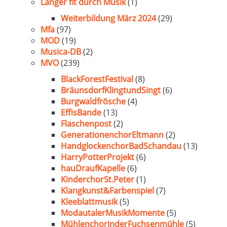
Länger fit durch Musik
(1)
Weiterbildung März 2024
(29)
Mfa
(97)
MOD
(19)
Musica-DB
(2)
MVO
(239)
BlackForestFestival
(8)
BräunsdorfKlingtundSingt
(6)
Burgwaldfrösche
(4)
EffisBande
(13)
Flaschenpost
(2)
GenerationenchorEltmann
(2)
HandglockenchorBadSchandau
(13)
HarryPotterProjekt
(6)
hauDraufKapelle
(6)
KinderchorSt.Peter
(1)
Klangkunst&Farbenspiel
(7)
Kleeblattmusik
(5)
ModautalerMusikMomente
(5)
MühlenchorinderFuchsenmühle
(5)