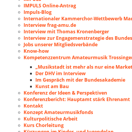
IMPULS Online-Antrag
Impuls-Blog
Internationaler Kammerchor-Wettbewerb Mar
Interview frag-amu.de
Interview mit Thomas Kronenberger
Interview zur Engagemenstrategie des Bunde
Jobs unserer Mitgliedsverbände
Know-how
Kompetenzzentrum Amateurmusik Trossingen
„Musikstadt ist mehr als nur eine Marke
Der DHV im Interview
Im Gespräch mit der Bundesakademie
Kunst am Bau
Konferenz der Ideen & Perspektiven
Konferenzbericht: Hauptamt stärk Ehrenamt
Kontakt
Konzept Amateurmusikfonds
Kulturpolitische Arbeit
Kurs Chorleitung
Kürzungen im Kinder- und Jugendplan