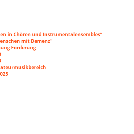
ren in Chören und Instrumentalensembles“
 Menschen mit Demenz“
ibung Förderung
O
O
mateurmusikbereich
2025