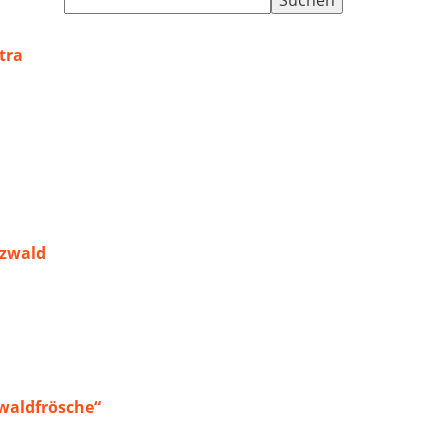
nach:
tra
rzwald
waldfrösche“