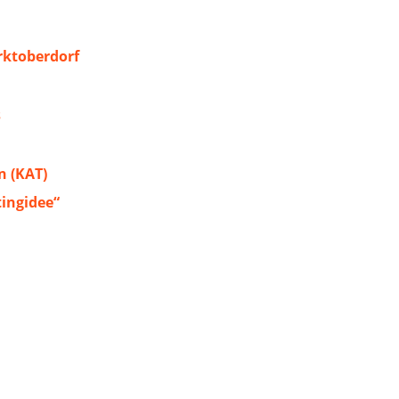
ktoberdorf
s
 (KAT)
tingidee“