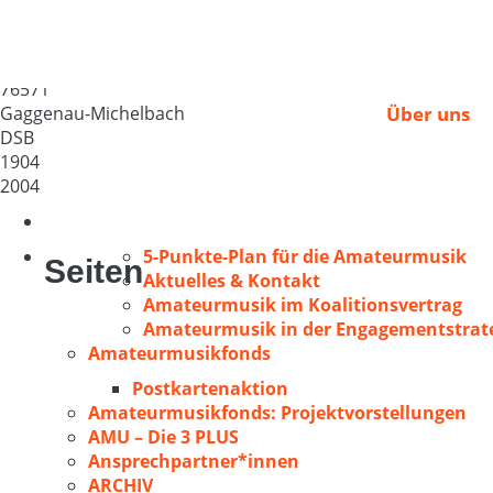
Gesangverein „Einhe
Deutschland
76571
Gaggenau-Michelbach
Über uns
DSB
1904
2004
5-Punkte-Plan für die Amateurmusik
Seiten
Aktuelles & Kontakt
Amateurmusik im Koalitionsvertrag
Amateurmusik in der Engagementstrate
Amateurmusikfonds
Postkartenaktion
Amateurmusikfonds: Projektvorstellungen
AMU – Die 3 PLUS
Ansprechpartner*innen
ARCHIV