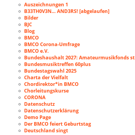
Auszeichnungen 1
B33TH0V3N… AND3RS! [abgelaufen]
Bilder
BJC
Blog
BMCO
BMCO Corona-Umfrage
BMCO e.V.
Bundeshaushalt 2027: Amateurmusikfonds sta
Bundesmusiktreffen 60plus
Bundestagswahl 2025
Charta der Vielfalt
Chordirektor*in BMCO
Chorleitungskurse
CORONA
Datenschutz
Datenschutzerklärung
Demo Page
Der BMCO feiert Geburtstag
Deutschland singt