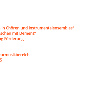
 in Chören und Instrumentalensembles“
nschen mit Demenz“
ung Förderung
eurmusikbereich
5