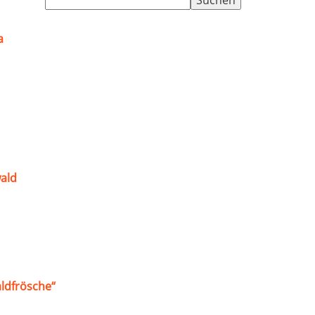
nach:
a
ald
ldfrösche“