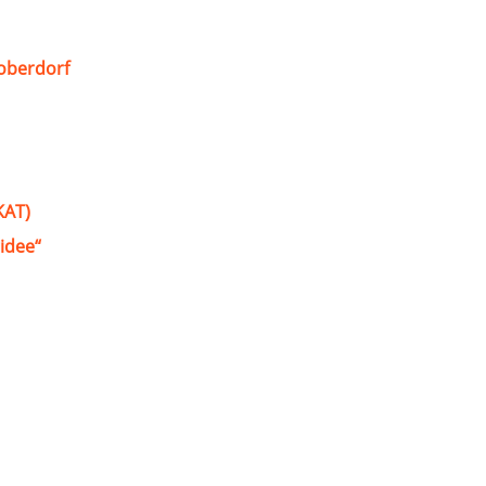
oberdorf
KAT)
idee“