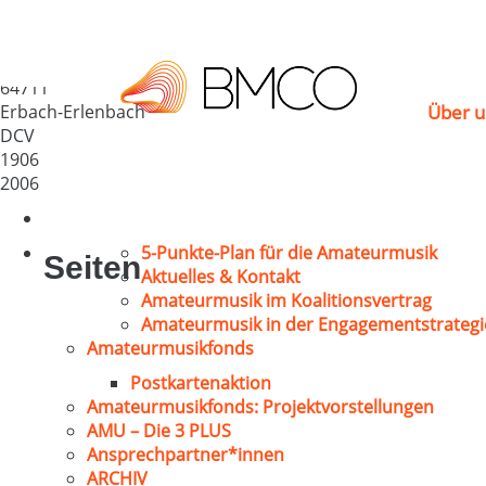
Gesangverein Concor
Deutschland
64711
Erbach-Erlenbach
Über u
DCV
1906
2006
5-Punkte-Plan für die Amateurmusik
Seiten
Aktuelles & Kontakt
Amateurmusik im Koalitionsvertrag
Amateurmusik in der Engagementstrategi
Amateurmusikfonds
Postkartenaktion
Amateurmusikfonds: Projektvorstellungen
AMU – Die 3 PLUS
Ansprechpartner*innen
ARCHIV