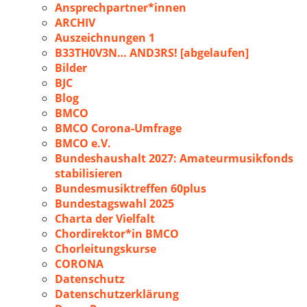
Ansprechpartner*innen
ARCHIV
Auszeichnungen 1
B33TH0V3N… AND3RS! [abgelaufen]
Bilder
BJC
Blog
BMCO
BMCO Corona-Umfrage
BMCO e.V.
Bundeshaushalt 2027: Amateurmusikfonds
stabilisieren
Bundesmusiktreffen 60plus
Bundestagswahl 2025
Charta der Vielfalt
Chordirektor*in BMCO
Chorleitungskurse
CORONA
Datenschutz
Datenschutzerklärung