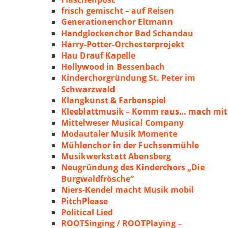
frisch gemischt – auf Reisen
Generationenchor Eltmann
Handglockenchor Bad Schandau
Harry-Potter-Orchesterprojekt
Hau Drauf Kapelle
Hollywood in Bessenbach
Kinderchorgründung St. Peter im
Schwarzwald
Klangkunst & Farbenspiel
Kleeblattmusik – Komm raus… mach mit
Mittelweser Musical Company
Modautaler Musik Momente
Mühlenchor in der Fuchsenmühle
Musikwerkstatt Abensberg
Neugründung des Kinderchors „Die
Burgwaldfrösche“
Niers-Kendel macht Musik mobil
PitchPlease
Political Lied
ROOTSinging / ROOTPlaying –