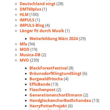
Deutschland singt
(28)
DMT60plus
(1)
HLM
(100)
IMPULS
(1)
IMPULS-Blog
(4)
Länger fit durch Musik
(1)
Weiterbildung März 2024
(29)
Mfa
(94)
MOD
(19)
Musica-DB
(2)
MVO
(239)
BlackForestFestival
(8)
BräunsdorfKlingtundSingt
(6)
Burgwaldfrösche
(4)
EffisBande
(13)
Flaschenpost
(2)
GenerationenchorEltmann
(2)
HandglockenchorBadSchandau
(13)
HarryPotterProjekt
(6)