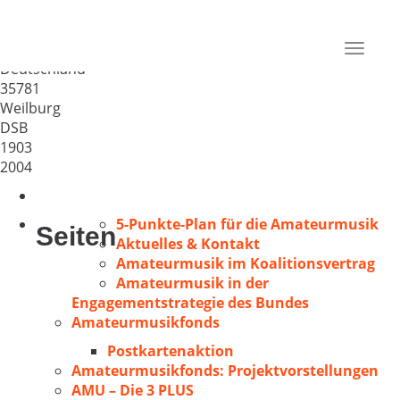
Gesangverein „Concordia“
Ahausen 1903 e.V.
Toggle
Deutschland
navigat
35781
Weilburg
DSB
1903
2004
5-Punkte-Plan für die Amateurmusik
Seiten
Aktuelles & Kontakt
Amateurmusik im Koalitionsvertrag
Amateurmusik in der
Engagementstrategie des Bundes
Amateurmusikfonds
Postkartenaktion
Amateurmusikfonds: Projektvorstellungen
AMU – Die 3 PLUS