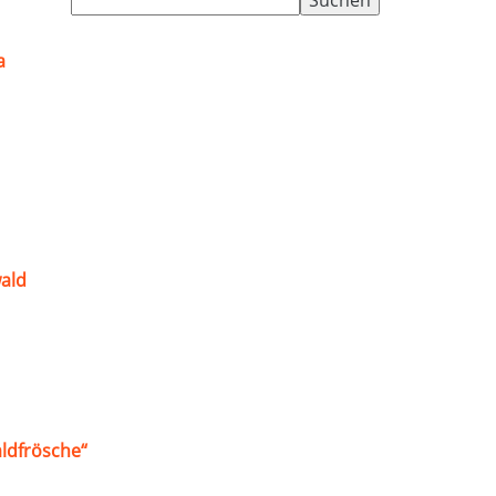
nach:
a
ald
ldfrösche“