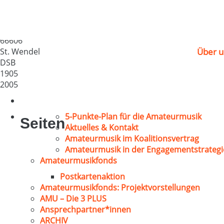
Gesangverein 1905 N
Deutschland
66606
St. Wendel
Über u
DSB
1905
2005
5-Punkte-Plan für die Amateurmusik
Seiten
Aktuelles & Kontakt
Amateurmusik im Koalitionsvertrag
Amateurmusik in der Engagementstrategi
Amateurmusikfonds
Postkartenaktion
Amateurmusikfonds: Projektvorstellungen
AMU – Die 3 PLUS
Ansprechpartner*innen
ARCHIV