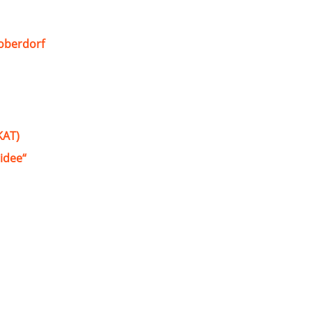
oberdorf
KAT)
idee“