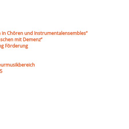
 in Chören und Instrumentalensembles“
nschen mit Demenz“
ung Förderung
eurmusikbereich
5