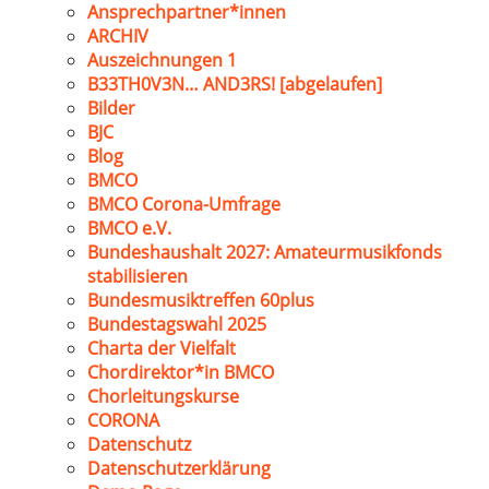
Ansprechpartner*innen
ARCHIV
Auszeichnungen 1
B33TH0V3N… AND3RS! [abgelaufen]
Bilder
BJC
Blog
BMCO
BMCO Corona-Umfrage
BMCO e.V.
Bundeshaushalt 2027: Amateurmusikfonds
stabilisieren
Bundesmusiktreffen 60plus
Bundestagswahl 2025
Charta der Vielfalt
Chordirektor*in BMCO
Chorleitungskurse
CORONA
Datenschutz
Datenschutzerklärung