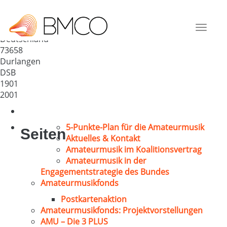
Gesang- u. Musikverein
„Concordia“ Durlangen e.V.
Toggle
Deutschland
navigat
73658
Durlangen
DSB
1901
2001
5-Punkte-Plan für die Amateurmusik
Seiten
Aktuelles & Kontakt
Amateurmusik im Koalitionsvertrag
Amateurmusik in der
Engagementstrategie des Bundes
Amateurmusikfonds
Postkartenaktion
Amateurmusikfonds: Projektvorstellungen
AMU – Die 3 PLUS