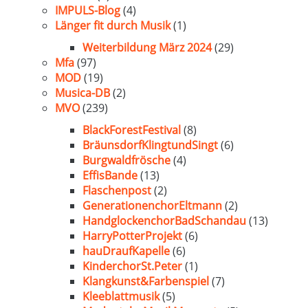
IMPULS-Blog
(4)
Länger fit durch Musik
(1)
Weiterbildung März 2024
(29)
Mfa
(97)
MOD
(19)
Musica-DB
(2)
MVO
(239)
BlackForestFestival
(8)
BräunsdorfKlingtundSingt
(6)
Burgwaldfrösche
(4)
EffisBande
(13)
Flaschenpost
(2)
GenerationenchorEltmann
(2)
HandglockenchorBadSchandau
(13)
HarryPotterProjekt
(6)
hauDraufKapelle
(6)
KinderchorSt.Peter
(1)
Klangkunst&Farbenspiel
(7)
Kleeblattmusik
(5)