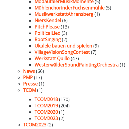
ModautalerMusikMomente
(5)
MühlenchorinderFuchsenmühle
(5)
MusikwerkstattAhrensberg
(1)
NiersKendel
(6)
PitchPlease
(13)
PoliticalLied
(3)
RootSinging
(2)
Ukulele bauen und spielen
(9)
VillageVisionSongContest
(7)
Werkstatt Quillo
(47)
WesterwälderSoundPaintingOrchestra
(1)
News
(66)
PMP
(17)
Presse
(1)
TCOM
(1)
TCOM2018
(170)
TCOM2019
(204)
TCOM2020
(1)
TCOM2023
(2)
TCOM2023
(2)