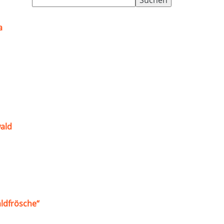
nach:
a
ald
ldfrösche“