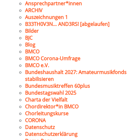
Ansprechpartner*innen
ARCHIV
Auszeichnungen 1
B33TH0V3N… AND3RS! [abgelaufen]
Bilder
BJC
Blog
BMCO
BMCO Corona-Umfrage
BMCO e.V.
Bundeshaushalt 2027: Amateurmusikfonds
stabilisieren
Bundesmusiktreffen 60plus
Bundestagswahl 2025
Charta der Vielfalt
Chordirektor*in BMCO
Chorleitungskurse
CORONA
Datenschutz
Datenschutzerklärung