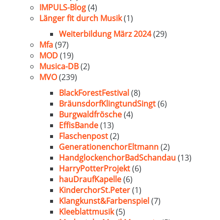
IMPULS-Blog
(4)
Länger fit durch Musik
(1)
Weiterbildung März 2024
(29)
Mfa
(97)
MOD
(19)
Musica-DB
(2)
MVO
(239)
BlackForestFestival
(8)
BräunsdorfKlingtundSingt
(6)
Burgwaldfrösche
(4)
EffisBande
(13)
Flaschenpost
(2)
GenerationenchorEltmann
(2)
HandglockenchorBadSchandau
(13)
HarryPotterProjekt
(6)
hauDraufKapelle
(6)
KinderchorSt.Peter
(1)
Klangkunst&Farbenspiel
(7)
Kleeblattmusik
(5)