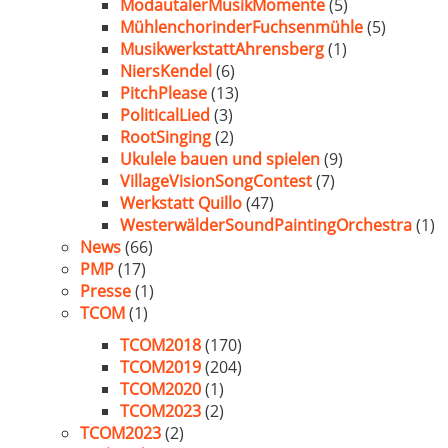
ModautalerMusikMomente
(5)
MühlenchorinderFuchsenmühle
(5)
MusikwerkstattAhrensberg
(1)
NiersKendel
(6)
PitchPlease
(13)
PoliticalLied
(3)
RootSinging
(2)
Ukulele bauen und spielen
(9)
VillageVisionSongContest
(7)
Werkstatt Quillo
(47)
WesterwälderSoundPaintingOrchestra
(1)
News
(66)
PMP
(17)
Presse
(1)
TCOM
(1)
TCOM2018
(170)
TCOM2019
(204)
TCOM2020
(1)
TCOM2023
(2)
TCOM2023
(2)