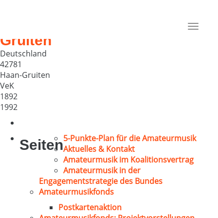
Gemischter Chor der
evang.reform.Kirchengemeind
Toggle
Gruiten
navigat
Deutschland
42781
Haan-Gruiten
VeK
1892
1992
5-Punkte-Plan für die Amateurmusik
Seiten
Aktuelles & Kontakt
Amateurmusik im Koalitionsvertrag
Amateurmusik in der
Engagementstrategie des Bundes
Amateurmusikfonds
Postkartenaktion