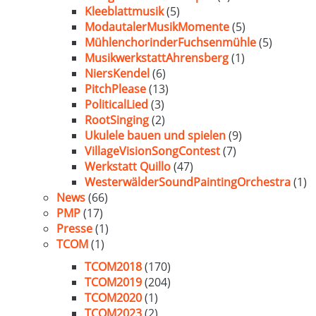
Kleeblattmusik
(5)
ModautalerMusikMomente
(5)
MühlenchorinderFuchsenmühle
(5)
MusikwerkstattAhrensberg
(1)
NiersKendel
(6)
PitchPlease
(13)
PoliticalLied
(3)
RootSinging
(2)
Ukulele bauen und spielen
(9)
VillageVisionSongContest
(7)
Werkstatt Quillo
(47)
WesterwälderSoundPaintingOrchestra
(1)
News
(66)
PMP
(17)
Presse
(1)
TCOM
(1)
TCOM2018
(170)
TCOM2019
(204)
TCOM2020
(1)
TCOM2023
(2)