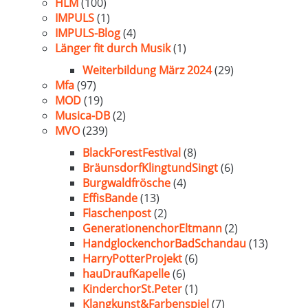
HLM
(100)
IMPULS
(1)
IMPULS-Blog
(4)
Länger fit durch Musik
(1)
Weiterbildung März 2024
(29)
Mfa
(97)
MOD
(19)
Musica-DB
(2)
MVO
(239)
BlackForestFestival
(8)
BräunsdorfKlingtundSingt
(6)
Burgwaldfrösche
(4)
EffisBande
(13)
Flaschenpost
(2)
GenerationenchorEltmann
(2)
HandglockenchorBadSchandau
(13)
HarryPotterProjekt
(6)
hauDraufKapelle
(6)
KinderchorSt.Peter
(1)
Klangkunst&Farbenspiel
(7)