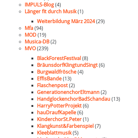
IMPULS-Blog
(4)
Länger fit durch Musik
(1)
Weiterbildung März 2024
(29)
Mfa
(94)
MOD
(19)
Musica-DB
(2)
MVO
(239)
BlackForestFestival
(8)
BräunsdorfKlingtundSingt
(6)
Burgwaldfrösche
(4)
EffisBande
(13)
Flaschenpost
(2)
GenerationenchorEltmann
(2)
HandglockenchorBadSchandau
(13)
HarryPotterProjekt
(6)
hauDraufKapelle
(6)
KinderchorSt.Peter
(1)
Klangkunst&Farbenspiel
(7)
Kleeblattmusik
(5)