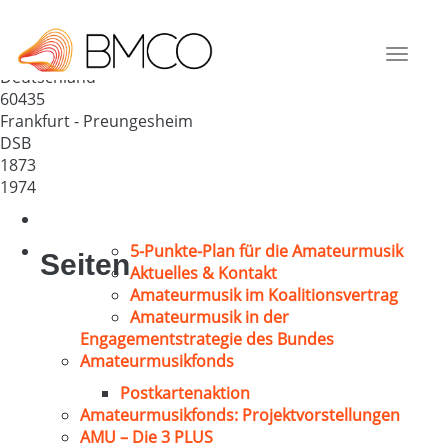
Gem. Chorgemeinschaft
„Germania“ 1873 e.V.
Toggle
Deutschland
navigat
60435
Frankfurt - Preungesheim
DSB
1873
1974
5-Punkte-Plan für die Amateurmusik
Seiten
Aktuelles & Kontakt
Amateurmusik im Koalitionsvertrag
Amateurmusik in der
Engagementstrategie des Bundes
Amateurmusikfonds
Postkartenaktion
Amateurmusikfonds: Projektvorstellungen
AMU – Die 3 PLUS