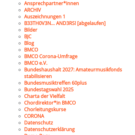
Ansprechpartner*innen
ARCHIV
Auszeichnungen 1
B33TH0V3N… AND3RS! [abgelaufen]
Bilder
BJC
Blog
BMCO
BMCO Corona-Umfrage
BMCO e.V.
Bundeshaushalt 2027: Amateurmusikfonds
stabilisieren
Bundesmusiktreffen 60plus
Bundestagswahl 2025
Charta der Vielfalt
Chordirektor*in BMCO
Chorleitungskurse
CORONA
Datenschutz
Datenschutzerklärung