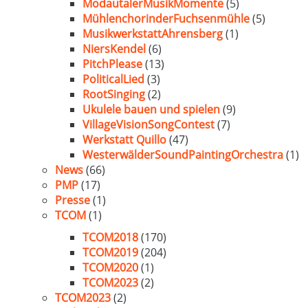
ModautalerMusikMomente
(5)
MühlenchorinderFuchsenmühle
(5)
MusikwerkstattAhrensberg
(1)
NiersKendel
(6)
PitchPlease
(13)
PoliticalLied
(3)
RootSinging
(2)
Ukulele bauen und spielen
(9)
VillageVisionSongContest
(7)
Werkstatt Quillo
(47)
WesterwälderSoundPaintingOrchestra
(1)
News
(66)
PMP
(17)
Presse
(1)
TCOM
(1)
TCOM2018
(170)
TCOM2019
(204)
TCOM2020
(1)
TCOM2023
(2)
TCOM2023
(2)