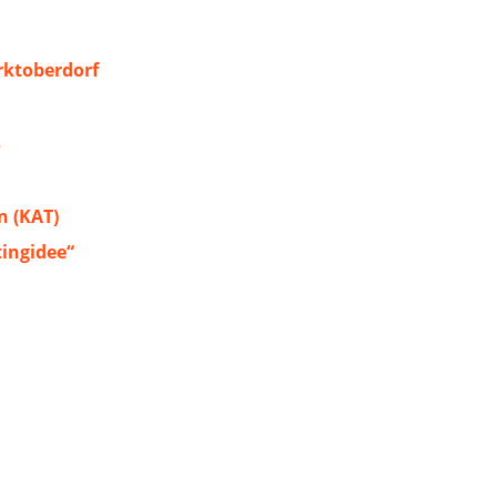
ktoberdorf
s
 (KAT)
tingidee“