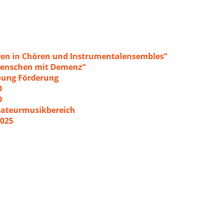
ren in Chören und Instrumentalensembles“
 Menschen mit Demenz“
ibung Förderung
O
O
mateurmusikbereich
2025