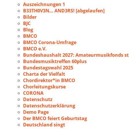
Auszeichnungen 1
B33TH0V3N… AND3RS! [abgelaufen]
Bilder
BJC
Blog
BMCO
BMCO Corona-Umfrage
BMCO e.V.
Bundeshaushalt 2027: Amateurmusikfonds sta
Bundesmusiktreffen 60plus
Bundestagswahl 2025
Charta der Vielfalt
Chordirektor*in BMCO
Chorleitungskurse
CORONA
Datenschutz
Datenschutzerklärung
Demo Page
Der BMCO feiert Geburtstag
Deutschland singt