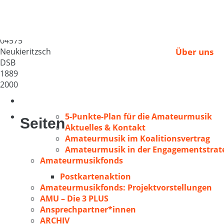
Gem. Chor Neukieritz
Deutschland
04575
Neukieritzsch
Über uns
DSB
1889
2000
5-Punkte-Plan für die Amateurmusik
Seiten
Aktuelles & Kontakt
Amateurmusik im Koalitionsvertrag
Amateurmusik in der Engagementstrate
Amateurmusikfonds
Postkartenaktion
Amateurmusikfonds: Projektvorstellungen
AMU – Die 3 PLUS
Ansprechpartner*innen
ARCHIV