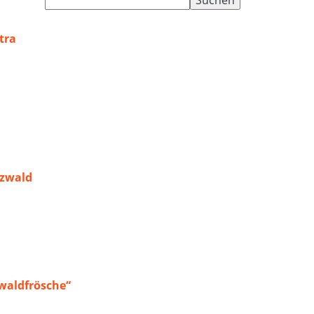
nach:
tra
rzwald
waldfrösche“