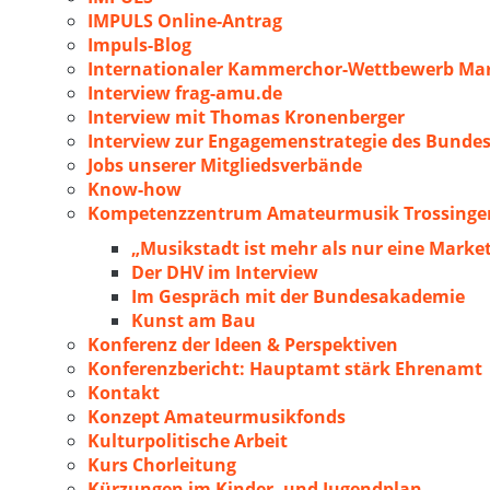
IMPULS Online-Antrag
Impuls-Blog
Internationaler Kammerchor-Wettbewerb Mar
Interview frag-amu.de
Interview mit Thomas Kronenberger
Interview zur Engagemenstrategie des Bunde
Jobs unserer Mitgliedsverbände
Know-how
Kompetenzzentrum Amateurmusik Trossingen
„Musikstadt ist mehr als nur eine Marke
Der DHV im Interview
Im Gespräch mit der Bundesakademie
Kunst am Bau
Konferenz der Ideen & Perspektiven
Konferenzbericht: Hauptamt stärk Ehrenamt
Kontakt
Konzept Amateurmusikfonds
Kulturpolitische Arbeit
Kurs Chorleitung
Kürzungen im Kinder- und Jugendplan