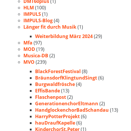
DMT60plus
(1)
HLM
(100)
IMPULS
(1)
IMPULS-Blog
(4)
Länger fit durch Musik
(1)
Weiterbildung März 2024
(29)
Mfa
(97)
MOD
(19)
Musica-DB
(2)
MVO
(239)
BlackForestFestival
(8)
BräunsdorfKlingtundSingt
(6)
Burgwaldfrösche
(4)
EffisBande
(13)
Flaschenpost
(2)
GenerationenchorEltmann
(2)
HandglockenchorBadSchandau
(13)
HarryPotterProjekt
(6)
hauDraufKapelle
(6)
KinderchorSt.Peter
(1)