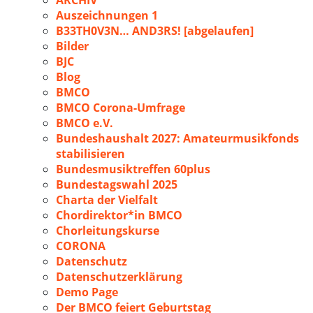
ARCHIV
Auszeichnungen 1
B33TH0V3N… AND3RS! [abgelaufen]
Bilder
BJC
Blog
BMCO
BMCO Corona-Umfrage
BMCO e.V.
Bundeshaushalt 2027: Amateurmusikfonds
stabilisieren
Bundesmusiktreffen 60plus
Bundestagswahl 2025
Charta der Vielfalt
Chordirektor*in BMCO
Chorleitungskurse
CORONA
Datenschutz
Datenschutzerklärung
Demo Page
Der BMCO feiert Geburtstag