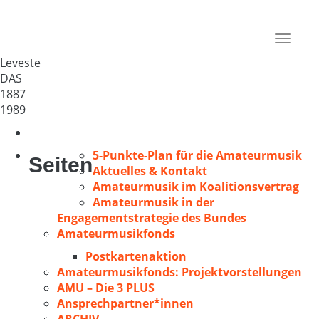
Gem. Chor Leveste v. 1887
Deutschland
Toggle
30989
navigat
Leveste
DAS
1887
1989
5-Punkte-Plan für die Amateurmusik
Seiten
Aktuelles & Kontakt
Amateurmusik im Koalitionsvertrag
Amateurmusik in der
Engagementstrategie des Bundes
Amateurmusikfonds
Postkartenaktion
Amateurmusikfonds: Projektvorstellungen
AMU – Die 3 PLUS
Ansprechpartner*innen