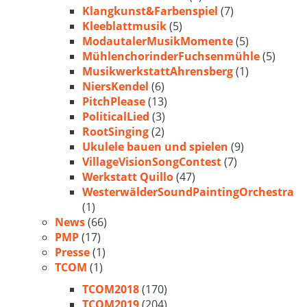
Klangkunst&Farbenspiel
(7)
Kleeblattmusik
(5)
ModautalerMusikMomente
(5)
MühlenchorinderFuchsenmühle
(5)
MusikwerkstattAhrensberg
(1)
NiersKendel
(6)
PitchPlease
(13)
PoliticalLied
(3)
RootSinging
(2)
Ukulele bauen und spielen
(9)
VillageVisionSongContest
(7)
Werkstatt Quillo
(47)
WesterwälderSoundPaintingOrchestra
(1)
News
(66)
PMP
(17)
Presse
(1)
TCOM
(1)
TCOM2018
(170)
TCOM2019
(204)