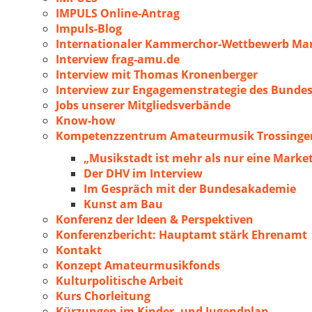
IMPULS Online-Antrag
Impuls-Blog
Internationaler Kammerchor-Wettbewerb Mar
Interview frag-amu.de
Interview mit Thomas Kronenberger
Interview zur Engagemenstrategie des Bunde
Jobs unserer Mitgliedsverbände
Know-how
Kompetenzzentrum Amateurmusik Trossingen
„Musikstadt ist mehr als nur eine Marke
Der DHV im Interview
Im Gespräch mit der Bundesakademie
Kunst am Bau
Konferenz der Ideen & Perspektiven
Konferenzbericht: Hauptamt stärk Ehrenamt
Kontakt
Konzept Amateurmusikfonds
Kulturpolitische Arbeit
Kurs Chorleitung
Kürzungen im Kinder- und Jugendplan