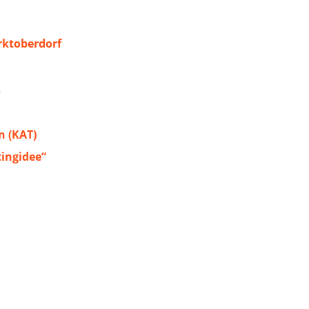
ktoberdorf
s
 (KAT)
tingidee“