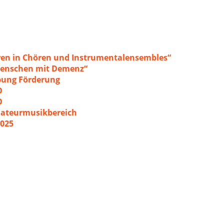
ren in Chören und Instrumentalensembles“
 Menschen mit Demenz“
ibung Förderung
O
O
mateurmusikbereich
2025