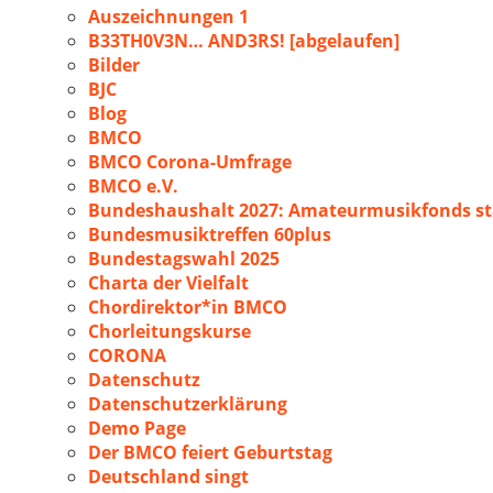
Auszeichnungen 1
B33TH0V3N… AND3RS! [abgelaufen]
Bilder
BJC
Blog
BMCO
BMCO Corona-Umfrage
BMCO e.V.
Bundeshaushalt 2027: Amateurmusikfonds sta
Bundesmusiktreffen 60plus
Bundestagswahl 2025
Charta der Vielfalt
Chordirektor*in BMCO
Chorleitungskurse
CORONA
Datenschutz
Datenschutzerklärung
Demo Page
Der BMCO feiert Geburtstag
Deutschland singt