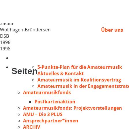
Gem. Chor Bründers
Deutschland
34466
Wolfhagen-Bründersen
Über uns
DSB
1896
1996
5-Punkte-Plan für die Amateurmusik
Seiten
Aktuelles & Kontakt
Amateurmusik im Koalitionsvertrag
Amateurmusik in der Engagementstrate
Amateurmusikfonds
Postkartenaktion
Amateurmusikfonds: Projektvorstellungen
AMU – Die 3 PLUS
Ansprechpartner*innen
ARCHIV