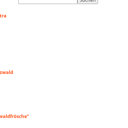
nach:
tra
rzwald
waldfrösche“