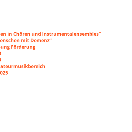
ren in Chören und Instrumentalensembles“
 Menschen mit Demenz“
ibung Förderung
O
O
mateurmusikbereich
2025