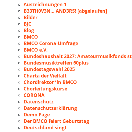
Auszeichnungen 1
B33TH0V3N… AND3RS! [abgelaufen]
Bilder
BJC
Blog
BMCO
BMCO Corona-Umfrage
BMCO e.V.
Bundeshaushalt 2027: Amateurmusikfonds sta
Bundesmusiktreffen 60plus
Bundestagswahl 2025
Charta der Vielfalt
Chordirektor*in BMCO
Chorleitungskurse
CORONA
Datenschutz
Datenschutzerklärung
Demo Page
Der BMCO feiert Geburtstag
Deutschland singt