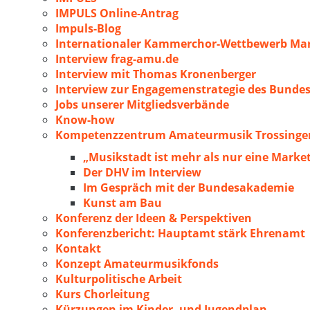
IMPULS Online-Antrag
Impuls-Blog
Internationaler Kammerchor-Wettbewerb Mar
Interview frag-amu.de
Interview mit Thomas Kronenberger
Interview zur Engagemenstrategie des Bunde
Jobs unserer Mitgliedsverbände
Know-how
Kompetenzzentrum Amateurmusik Trossingen
„Musikstadt ist mehr als nur eine Marke
Der DHV im Interview
Im Gespräch mit der Bundesakademie
Kunst am Bau
Konferenz der Ideen & Perspektiven
Konferenzbericht: Hauptamt stärk Ehrenamt
Kontakt
Konzept Amateurmusikfonds
Kulturpolitische Arbeit
Kurs Chorleitung
Kürzungen im Kinder- und Jugendplan