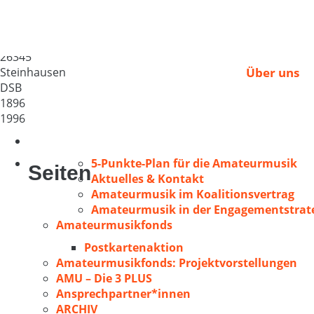
Gem. Chor „Blüh auf
Deutschland
26345
Steinhausen
Über uns
DSB
1896
1996
5-Punkte-Plan für die Amateurmusik
Seiten
Aktuelles & Kontakt
Amateurmusik im Koalitionsvertrag
Amateurmusik in der Engagementstrate
Amateurmusikfonds
Postkartenaktion
Amateurmusikfonds: Projektvorstellungen
AMU – Die 3 PLUS
Ansprechpartner*innen
ARCHIV