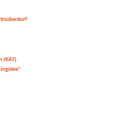
ktoberdorf
s
 (KAT)
tingidee“