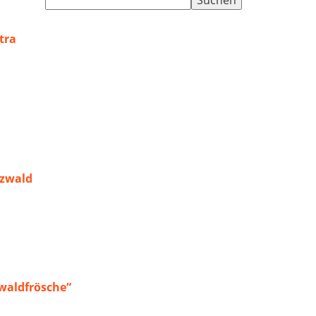
nach:
tra
rzwald
waldfrösche“