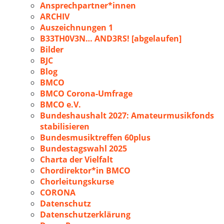
Ansprechpartner*innen
ARCHIV
Auszeichnungen 1
B33TH0V3N… AND3RS! [abgelaufen]
Bilder
BJC
Blog
BMCO
BMCO Corona-Umfrage
BMCO e.V.
Bundeshaushalt 2027: Amateurmusikfonds
stabilisieren
Bundesmusiktreffen 60plus
Bundestagswahl 2025
Charta der Vielfalt
Chordirektor*in BMCO
Chorleitungskurse
CORONA
Datenschutz
Datenschutzerklärung