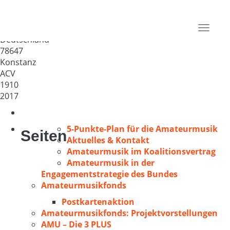
Gebhardschor Konstanz-
Petershausen
Toggle
Deutschland
navigat
78647
Konstanz
ACV
1910
2017
5-Punkte-Plan für die Amateurmusik
Seiten
Aktuelles & Kontakt
Amateurmusik im Koalitionsvertrag
Amateurmusik in der
Engagementstrategie des Bundes
Amateurmusikfonds
Postkartenaktion
Amateurmusikfonds: Projektvorstellungen
AMU – Die 3 PLUS