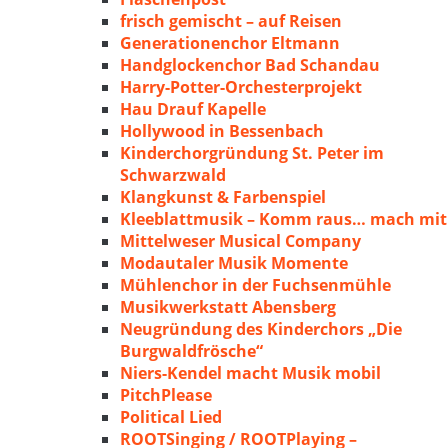
frisch gemischt – auf Reisen
Generationenchor Eltmann
Handglockenchor Bad Schandau
Harry-Potter-Orchesterprojekt
Hau Drauf Kapelle
Hollywood in Bessenbach
Kinderchorgründung St. Peter im
Schwarzwald
Klangkunst & Farbenspiel
Kleeblattmusik – Komm raus… mach mit
Mittelweser Musical Company
Modautaler Musik Momente
Mühlenchor in der Fuchsenmühle
Musikwerkstatt Abensberg
Neugründung des Kinderchors „Die
Burgwaldfrösche“
Niers-Kendel macht Musik mobil
PitchPlease
Political Lied
ROOTSinging / ROOTPlaying –