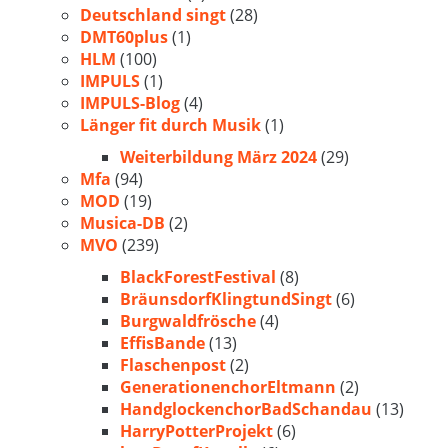
Deutschland singt
(28)
DMT60plus
(1)
HLM
(100)
IMPULS
(1)
IMPULS-Blog
(4)
Länger fit durch Musik
(1)
Weiterbildung März 2024
(29)
Mfa
(94)
MOD
(19)
Musica-DB
(2)
MVO
(239)
BlackForestFestival
(8)
BräunsdorfKlingtundSingt
(6)
Burgwaldfrösche
(4)
EffisBande
(13)
Flaschenpost
(2)
GenerationenchorEltmann
(2)
HandglockenchorBadSchandau
(13)
HarryPotterProjekt
(6)