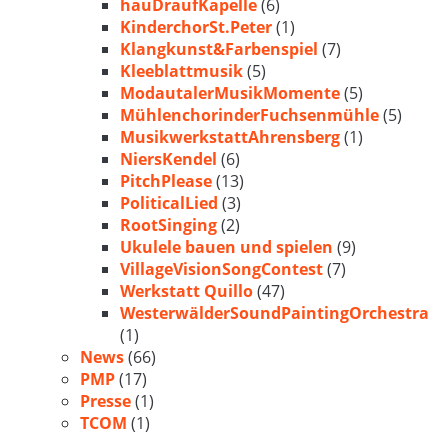
hauDraufKapelle
(6)
KinderchorSt.Peter
(1)
Klangkunst&Farbenspiel
(7)
Kleeblattmusik
(5)
ModautalerMusikMomente
(5)
MühlenchorinderFuchsenmühle
(5)
MusikwerkstattAhrensberg
(1)
NiersKendel
(6)
PitchPlease
(13)
PoliticalLied
(3)
RootSinging
(2)
Ukulele bauen und spielen
(9)
VillageVisionSongContest
(7)
Werkstatt Quillo
(47)
WesterwälderSoundPaintingOrchestra
(1)
News
(66)
PMP
(17)
Presse
(1)
TCOM
(1)