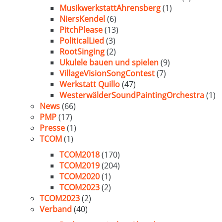
MusikwerkstattAhrensberg
(1)
NiersKendel
(6)
PitchPlease
(13)
PoliticalLied
(3)
RootSinging
(2)
Ukulele bauen und spielen
(9)
VillageVisionSongContest
(7)
Werkstatt Quillo
(47)
WesterwälderSoundPaintingOrchestra
(1)
News
(66)
PMP
(17)
Presse
(1)
TCOM
(1)
TCOM2018
(170)
TCOM2019
(204)
TCOM2020
(1)
TCOM2023
(2)
TCOM2023
(2)
Verband
(40)