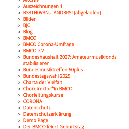
ARCHIV
Auszeichnungen 1
B33TH0V3N… AND3RS! [abgelaufen]
Bilder
BJC
Blog
BMCO
BMCO Corona-Umfrage
BMCO e.V.
Bundeshaushalt 2027: Amateurmusikfonds
stabilisieren
Bundesmusiktreffen 60plus
Bundestagswahl 2025
Charta der Vielfalt
Chordirektor*in BMCO
Chorleitungskurse
CORONA
Datenschutz
Datenschutzerklärung
Demo Page
Der BMCO feiert Geburtstag