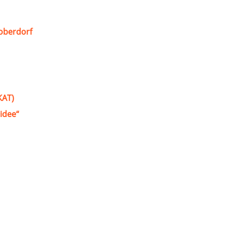
oberdorf
KAT)
idee“