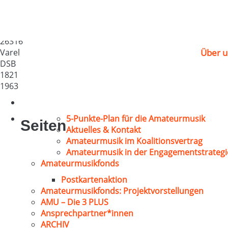
Frauenchor d.Singver
Deutschland
26316
Varel
Über u
DSB
1821
1963
5-Punkte-Plan für die Amateurmusik
Seiten
Aktuelles & Kontakt
Amateurmusik im Koalitionsvertrag
Amateurmusik in der Engagementstrategi
Amateurmusikfonds
Postkartenaktion
Amateurmusikfonds: Projektvorstellungen
AMU – Die 3 PLUS
Ansprechpartner*innen
ARCHIV