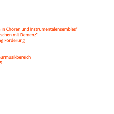
 in Chören und Instrumentalensembles“
nschen mit Demenz“
ung Förderung
eurmusikbereich
5