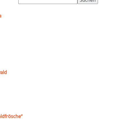
nach:
a
ald
ldfrösche“