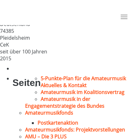
Evangelischer Kirchenchor
Pleidelsheim
Toggle
Deutschland
navigat
74385
Pleidelsheim
CeK
seit über 100 Jahren
2015
5-Punkte-Plan für die Amateurmusik
Seiten
Aktuelles & Kontakt
Amateurmusik im Koalitionsvertrag
Amateurmusik in der
Engagementstrategie des Bundes
Amateurmusikfonds
Postkartenaktion
Amateurmusikfonds: Projektvorstellungen
AMU – Die 3 PLUS