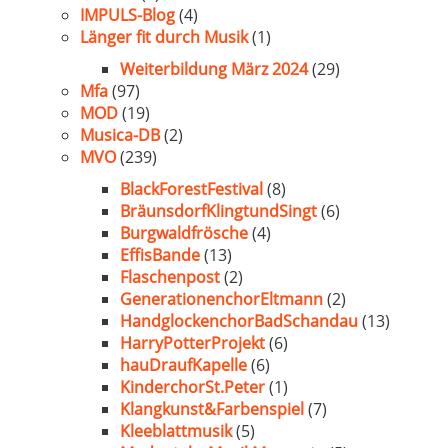
IMPULS-Blog
(4)
Länger fit durch Musik
(1)
Weiterbildung März 2024
(29)
Mfa
(97)
MOD
(19)
Musica-DB
(2)
MVO
(239)
BlackForestFestival
(8)
BräunsdorfKlingtundSingt
(6)
Burgwaldfrösche
(4)
EffisBande
(13)
Flaschenpost
(2)
GenerationenchorEltmann
(2)
HandglockenchorBadSchandau
(13)
HarryPotterProjekt
(6)
hauDraufKapelle
(6)
KinderchorSt.Peter
(1)
Klangkunst&Farbenspiel
(7)
Kleeblattmusik
(5)