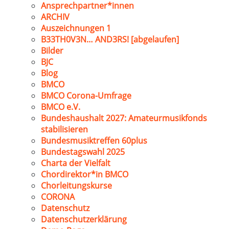
Ansprechpartner*innen
ARCHIV
Auszeichnungen 1
B33TH0V3N… AND3RS! [abgelaufen]
Bilder
BJC
Blog
BMCO
BMCO Corona-Umfrage
BMCO e.V.
Bundeshaushalt 2027: Amateurmusikfonds
stabilisieren
Bundesmusiktreffen 60plus
Bundestagswahl 2025
Charta der Vielfalt
Chordirektor*in BMCO
Chorleitungskurse
CORONA
Datenschutz
Datenschutzerklärung