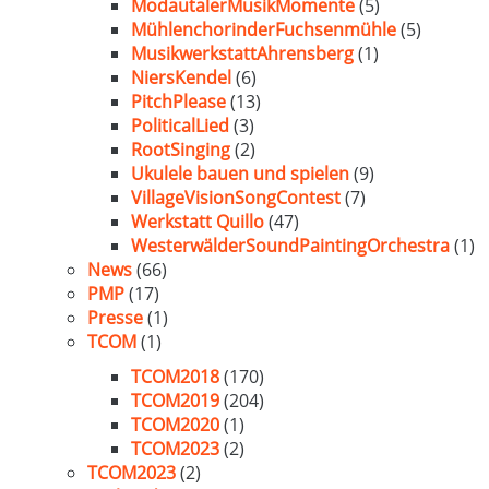
ModautalerMusikMomente
(5)
MühlenchorinderFuchsenmühle
(5)
MusikwerkstattAhrensberg
(1)
NiersKendel
(6)
PitchPlease
(13)
PoliticalLied
(3)
RootSinging
(2)
Ukulele bauen und spielen
(9)
VillageVisionSongContest
(7)
Werkstatt Quillo
(47)
WesterwälderSoundPaintingOrchestra
(1)
News
(66)
PMP
(17)
Presse
(1)
TCOM
(1)
TCOM2018
(170)
TCOM2019
(204)
TCOM2020
(1)
TCOM2023
(2)
TCOM2023
(2)