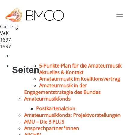
Evang. Kirchenchor Gaiberg
Deutschland
Toggle
69251
navigat
Gaiberg
VeK
1897
1997
5-Punkte-Plan für die Amateurmusik
Seiten
Aktuelles & Kontakt
Amateurmusik im Koalitionsvertrag
Amateurmusik in der
Engagementstrategie des Bundes
Amateurmusikfonds
Postkartenaktion
Amateurmusikfonds: Projektvorstellungen
AMU – Die 3 PLUS
Ansprechpartner*innen