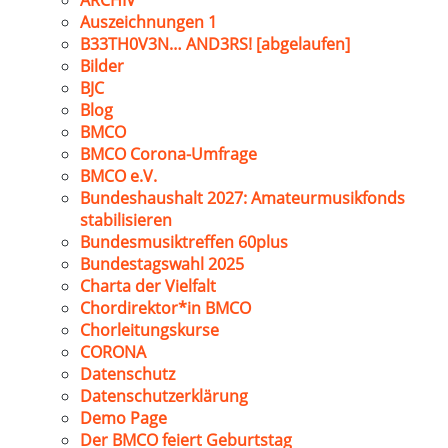
ARCHIV
Auszeichnungen 1
B33TH0V3N… AND3RS! [abgelaufen]
Bilder
BJC
Blog
BMCO
BMCO Corona-Umfrage
BMCO e.V.
Bundeshaushalt 2027: Amateurmusikfonds
stabilisieren
Bundesmusiktreffen 60plus
Bundestagswahl 2025
Charta der Vielfalt
Chordirektor*in BMCO
Chorleitungskurse
CORONA
Datenschutz
Datenschutzerklärung
Demo Page
Der BMCO feiert Geburtstag