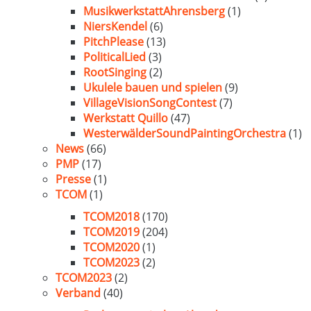
MusikwerkstattAhrensberg
(1)
NiersKendel
(6)
PitchPlease
(13)
PoliticalLied
(3)
RootSinging
(2)
Ukulele bauen und spielen
(9)
VillageVisionSongContest
(7)
Werkstatt Quillo
(47)
WesterwälderSoundPaintingOrchestra
(1)
News
(66)
PMP
(17)
Presse
(1)
TCOM
(1)
TCOM2018
(170)
TCOM2019
(204)
TCOM2020
(1)
TCOM2023
(2)
TCOM2023
(2)
Verband
(40)