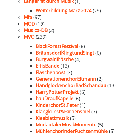
Länger fit durch Musik
(1)
Weiterbildung März 2024
(29)
Mfa
(97)
MOD
(19)
Musica-DB
(2)
MVO
(239)
BlackForestFestival
(8)
BräunsdorfKlingtundSingt
(6)
Burgwaldfrösche
(4)
EffisBande
(13)
Flaschenpost
(2)
GenerationenchorEltmann
(2)
HandglockenchorBadSchandau
(13)
HarryPotterProjekt
(6)
hauDraufKapelle
(6)
KinderchorSt.Peter
(1)
Klangkunst&Farbenspiel
(7)
Kleeblattmusik
(5)
ModautalerMusikMomente
(5)
MühlenchorinderFuchsenmühle
(5)