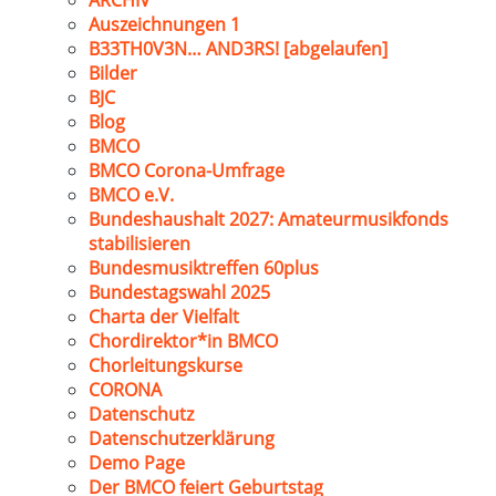
ARCHIV
Auszeichnungen 1
B33TH0V3N… AND3RS! [abgelaufen]
Bilder
BJC
Blog
BMCO
BMCO Corona-Umfrage
BMCO e.V.
Bundeshaushalt 2027: Amateurmusikfonds
stabilisieren
Bundesmusiktreffen 60plus
Bundestagswahl 2025
Charta der Vielfalt
Chordirektor*in BMCO
Chorleitungskurse
CORONA
Datenschutz
Datenschutzerklärung
Demo Page
Der BMCO feiert Geburtstag