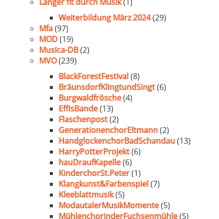
Länger fit durch Musik
(1)
Weiterbildung März 2024
(29)
Mfa
(97)
MOD
(19)
Musica-DB
(2)
MVO
(239)
BlackForestFestival
(8)
BräunsdorfKlingtundSingt
(6)
Burgwaldfrösche
(4)
EffisBande
(13)
Flaschenpost
(2)
GenerationenchorEltmann
(2)
HandglockenchorBadSchandau
(13)
HarryPotterProjekt
(6)
hauDraufKapelle
(6)
KinderchorSt.Peter
(1)
Klangkunst&Farbenspiel
(7)
Kleeblattmusik
(5)
ModautalerMusikMomente
(5)
MühlenchorinderFuchsenmühle
(5)