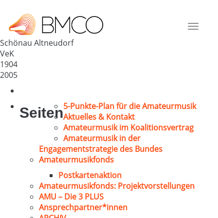
Ev. Kirchenchor Altendorf
Deutschland
Toggle
69250
navigat
Schönau Altneudorf
VeK
1904
2005
5-Punkte-Plan für die Amateurmusik
Seiten
Aktuelles & Kontakt
Amateurmusik im Koalitionsvertrag
Amateurmusik in der
Engagementstrategie des Bundes
Amateurmusikfonds
Postkartenaktion
Amateurmusikfonds: Projektvorstellungen
AMU – Die 3 PLUS
Ansprechpartner*innen