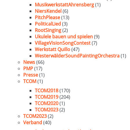
MusikwerkstattAhrensberg
(1)
NiersKendel
(6)
PitchPlease
(13)
PoliticalLied
(3)
RootSinging
(2)
Ukulele bauen und spielen
(9)
VillageVisionSongContest
(7)
Werkstatt Quillo
(47)
WesterwälderSoundPaintingOrchestra
(1)
News
(66)
PMP
(17)
Presse
(1)
TCOM
(1)
TCOM2018
(170)
TCOM2019
(204)
TCOM2020
(1)
TCOM2023
(2)
TCOM2023
(2)
Verband
(40)