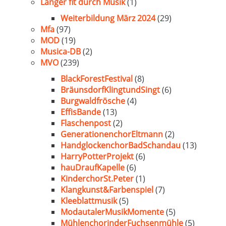
Länger fit durch Musik
(1)
Weiterbildung März 2024
(29)
Mfa
(97)
MOD
(19)
Musica-DB
(2)
MVO
(239)
BlackForestFestival
(8)
BräunsdorfKlingtundSingt
(6)
Burgwaldfrösche
(4)
EffisBande
(13)
Flaschenpost
(2)
GenerationenchorEltmann
(2)
HandglockenchorBadSchandau
(13)
HarryPotterProjekt
(6)
hauDraufKapelle
(6)
KinderchorSt.Peter
(1)
Klangkunst&Farbenspiel
(7)
Kleeblattmusik
(5)
ModautalerMusikMomente
(5)
MühlenchorinderFuchsenmühle
(5)