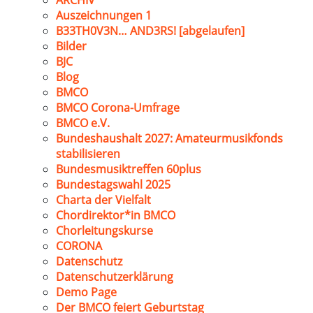
ARCHIV
Auszeichnungen 1
B33TH0V3N… AND3RS! [abgelaufen]
Bilder
BJC
Blog
BMCO
BMCO Corona-Umfrage
BMCO e.V.
Bundeshaushalt 2027: Amateurmusikfonds
stabilisieren
Bundesmusiktreffen 60plus
Bundestagswahl 2025
Charta der Vielfalt
Chordirektor*in BMCO
Chorleitungskurse
CORONA
Datenschutz
Datenschutzerklärung
Demo Page
Der BMCO feiert Geburtstag