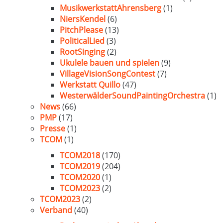
MusikwerkstattAhrensberg
(1)
NiersKendel
(6)
PitchPlease
(13)
PoliticalLied
(3)
RootSinging
(2)
Ukulele bauen und spielen
(9)
VillageVisionSongContest
(7)
Werkstatt Quillo
(47)
WesterwälderSoundPaintingOrchestra
(1)
News
(66)
PMP
(17)
Presse
(1)
TCOM
(1)
TCOM2018
(170)
TCOM2019
(204)
TCOM2020
(1)
TCOM2023
(2)
TCOM2023
(2)
Verband
(40)