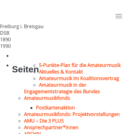
Eisenbahner-GV Badenia e.V.
Deutschland
Toggle
79098
navigat
Freiburg i. Breisgau
DSB
1890
1990
5-Punkte-Plan für die Amateurmusik
Seiten
Aktuelles & Kontakt
Amateurmusik im Koalitionsvertrag
Amateurmusik in der
Engagementstrategie des Bundes
Amateurmusikfonds
Postkartenaktion
Amateurmusikfonds: Projektvorstellungen
AMU – Die 3 PLUS
Ansprechpartner*innen