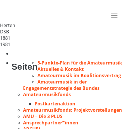
Eintracht e.V.
Deutschland
Toggle
79618
navigat
Herten
DSB
1881
1981
5-Punkte-Plan für die Amateurmusik
Seiten
Aktuelles & Kontakt
Amateurmusik im Koalitionsvertrag
Amateurmusik in der
Engagementstrategie des Bundes
Amateurmusikfonds
Postkartenaktion
Amateurmusikfonds: Projektvorstellungen
AMU – Die 3 PLUS
Ansprechpartner*innen