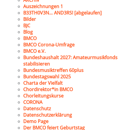
ARCHIV
Auszeichnungen 1
B33TH0V3N… AND3RS! [abgelaufen]
Bilder
BJC
Blog
BMCO
BMCO Corona-Umfrage
BMCO e.V.
Bundeshaushalt 2027: Amateurmusikfonds
stabilisieren
Bundesmusiktreffen 60plus
Bundestagswahl 2025
Charta der Vielfalt
Chordirektor*in BMCO
Chorleitungskurse
CORONA
Datenschutz
Datenschutzerklärung
Demo Page
Der BMCO feiert Geburtstag