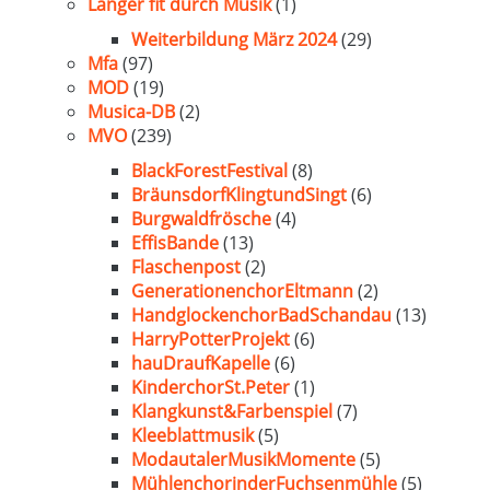
Länger fit durch Musik
(1)
Weiterbildung März 2024
(29)
Mfa
(97)
MOD
(19)
Musica-DB
(2)
MVO
(239)
BlackForestFestival
(8)
BräunsdorfKlingtundSingt
(6)
Burgwaldfrösche
(4)
EffisBande
(13)
Flaschenpost
(2)
GenerationenchorEltmann
(2)
HandglockenchorBadSchandau
(13)
HarryPotterProjekt
(6)
hauDraufKapelle
(6)
KinderchorSt.Peter
(1)
Klangkunst&Farbenspiel
(7)
Kleeblattmusik
(5)
ModautalerMusikMomente
(5)
MühlenchorinderFuchsenmühle
(5)