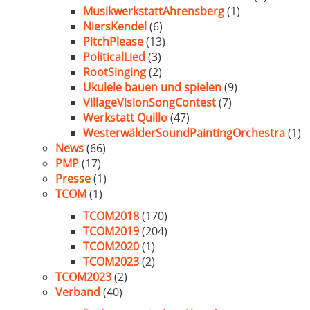
MusikwerkstattAhrensberg
(1)
NiersKendel
(6)
PitchPlease
(13)
PoliticalLied
(3)
RootSinging
(2)
Ukulele bauen und spielen
(9)
VillageVisionSongContest
(7)
Werkstatt Quillo
(47)
WesterwälderSoundPaintingOrchestra
(1)
News
(66)
PMP
(17)
Presse
(1)
TCOM
(1)
TCOM2018
(170)
TCOM2019
(204)
TCOM2020
(1)
TCOM2023
(2)
TCOM2023
(2)
Verband
(40)