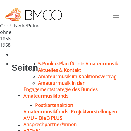
Chorvereinigung Groß Ilsede
Deutschland
Toggle
31241
navigat
Groß Ilsede/Peine
ohne
1868
1968
5-Punkte-Plan für die Amateurmusik
Seiten
Aktuelles & Kontakt
Amateurmusik im Koalitionsvertrag
Amateurmusik in der
Engagementstrategie des Bundes
Amateurmusikfonds
Postkartenaktion
Amateurmusikfonds: Projektvorstellungen
AMU – Die 3 PLUS
Ansprechpartner*innen