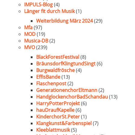
IMPULS-Blog
(4)
Länger fit durch Musik
(1)
Weiterbildung März 2024
(29)
Mfa
(97)
MOD
(19)
Musica-DB
(2)
MVO
(239)
BlackForestFestival
(8)
BräunsdorfKlingtundSingt
(6)
Burgwaldfrösche
(4)
EffisBande
(13)
Flaschenpost
(2)
GenerationenchorEltmann
(2)
HandglockenchorBadSchandau
(13)
HarryPotterProjekt
(6)
hauDraufKapelle
(6)
KinderchorSt.Peter
(1)
Klangkunst&Farbenspiel
(7)
Kleeblattmusik
(5)