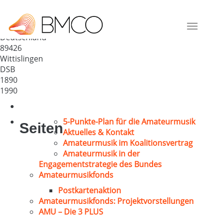
Chorgemeinschaft Wittislingen
e.V.
Toggle
Deutschland
navigat
89426
Wittislingen
DSB
1890
1990
5-Punkte-Plan für die Amateurmusik
Seiten
Aktuelles & Kontakt
Amateurmusik im Koalitionsvertrag
Amateurmusik in der
Engagementstrategie des Bundes
Amateurmusikfonds
Postkartenaktion
Amateurmusikfonds: Projektvorstellungen
AMU – Die 3 PLUS