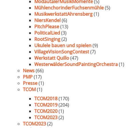
ModautalerMusikMomente
(5)
MühlenchorinderFuchsenmühle
(5)
MusikwerkstattAhrensberg
(1)
NiersKendel
(6)
PitchPlease
(13)
PoliticalLied
(3)
RootSinging
(2)
Ukulele bauen und spielen
(9)
VillageVisionSongContest
(7)
Werkstatt Quillo
(47)
WesterwälderSoundPaintingOrchestra
(1)
News
(66)
PMP
(17)
Presse
(1)
TCOM
(1)
TCOM2018
(170)
TCOM2019
(204)
TCOM2020
(1)
TCOM2023
(2)
TCOM2023
(2)