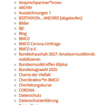
Ansprechpartner*innen
ARCHIV
Auszeichnungen 1
B33TH0V3N… AND3RS! [abgelaufen]
Bilder
BJC
Blog
BMCO
BMCO Corona-Umfrage
BMCO e.V.
Bundeshaushalt 2027: Amateurmusikfonds
stabilisieren
Bundesmusiktreffen 60plus
Bundestagswahl 2025
Charta der Vielfalt
Chordirektor*in BMCO
Chorleitungskurse
CORONA
Datenschutz
Datenschutzerklärung