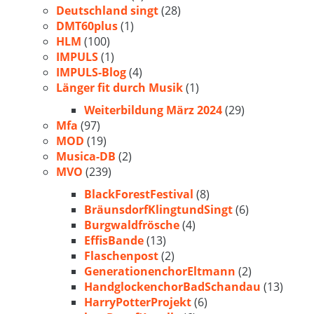
Deutschland singt
(28)
DMT60plus
(1)
HLM
(100)
IMPULS
(1)
IMPULS-Blog
(4)
Länger fit durch Musik
(1)
Weiterbildung März 2024
(29)
Mfa
(97)
MOD
(19)
Musica-DB
(2)
MVO
(239)
BlackForestFestival
(8)
BräunsdorfKlingtundSingt
(6)
Burgwaldfrösche
(4)
EffisBande
(13)
Flaschenpost
(2)
GenerationenchorEltmann
(2)
HandglockenchorBadSchandau
(13)
HarryPotterProjekt
(6)