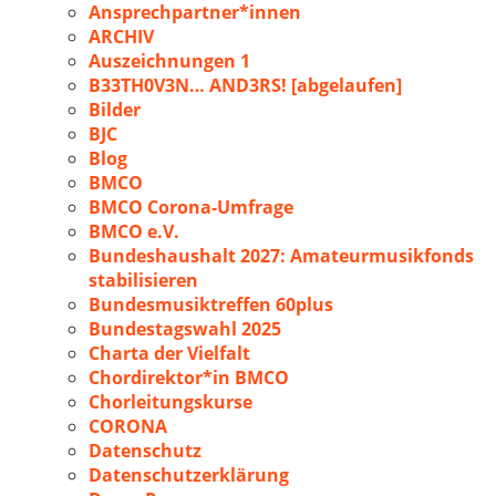
Ansprechpartner*innen
ARCHIV
Auszeichnungen 1
B33TH0V3N… AND3RS! [abgelaufen]
Bilder
BJC
Blog
BMCO
BMCO Corona-Umfrage
BMCO e.V.
Bundeshaushalt 2027: Amateurmusikfonds
stabilisieren
Bundesmusiktreffen 60plus
Bundestagswahl 2025
Charta der Vielfalt
Chordirektor*in BMCO
Chorleitungskurse
CORONA
Datenschutz
Datenschutzerklärung