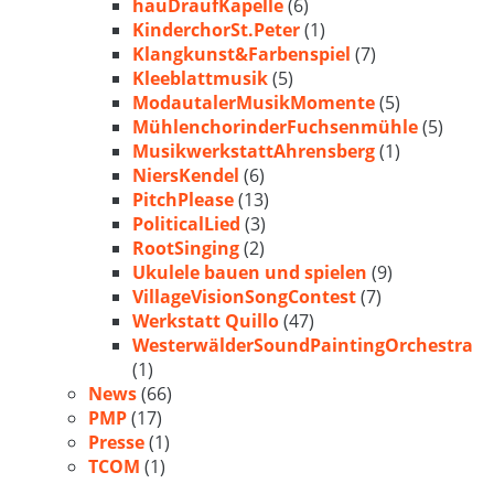
hauDraufKapelle
(6)
KinderchorSt.Peter
(1)
Klangkunst&Farbenspiel
(7)
Kleeblattmusik
(5)
ModautalerMusikMomente
(5)
MühlenchorinderFuchsenmühle
(5)
MusikwerkstattAhrensberg
(1)
NiersKendel
(6)
PitchPlease
(13)
PoliticalLied
(3)
RootSinging
(2)
Ukulele bauen und spielen
(9)
VillageVisionSongContest
(7)
Werkstatt Quillo
(47)
WesterwälderSoundPaintingOrchestra
(1)
News
(66)
PMP
(17)
Presse
(1)
TCOM
(1)