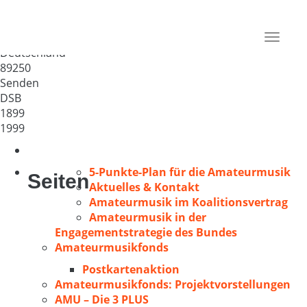
Chorgemeinschaft Sängertreu
Senden e.V.
Toggle
Deutschland
navigat
89250
Senden
DSB
1899
1999
5-Punkte-Plan für die Amateurmusik
Seiten
Aktuelles & Kontakt
Amateurmusik im Koalitionsvertrag
Amateurmusik in der
Engagementstrategie des Bundes
Amateurmusikfonds
Postkartenaktion
Amateurmusikfonds: Projektvorstellungen
AMU – Die 3 PLUS