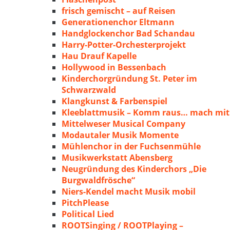
frisch gemischt – auf Reisen
Generationenchor Eltmann
Handglockenchor Bad Schandau
Harry-Potter-Orchesterprojekt
Hau Drauf Kapelle
Hollywood in Bessenbach
Kinderchorgründung St. Peter im
Schwarzwald
Klangkunst & Farbenspiel
Kleeblattmusik – Komm raus… mach mit
Mittelweser Musical Company
Modautaler Musik Momente
Mühlenchor in der Fuchsenmühle
Musikwerkstatt Abensberg
Neugründung des Kinderchors „Die
Burgwaldfrösche“
Niers-Kendel macht Musik mobil
PitchPlease
Political Lied
ROOTSinging / ROOTPlaying –