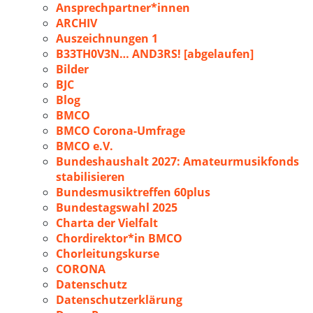
Ansprechpartner*innen
ARCHIV
Auszeichnungen 1
B33TH0V3N… AND3RS! [abgelaufen]
Bilder
BJC
Blog
BMCO
BMCO Corona-Umfrage
BMCO e.V.
Bundeshaushalt 2027: Amateurmusikfonds
stabilisieren
Bundesmusiktreffen 60plus
Bundestagswahl 2025
Charta der Vielfalt
Chordirektor*in BMCO
Chorleitungskurse
CORONA
Datenschutz
Datenschutzerklärung