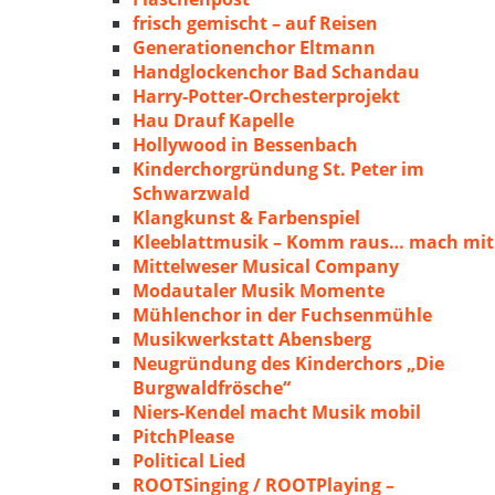
frisch gemischt – auf Reisen
Generationenchor Eltmann
Handglockenchor Bad Schandau
Harry-Potter-Orchesterprojekt
Hau Drauf Kapelle
Hollywood in Bessenbach
Kinderchorgründung St. Peter im
Schwarzwald
Klangkunst & Farbenspiel
Kleeblattmusik – Komm raus… mach mit
Mittelweser Musical Company
Modautaler Musik Momente
Mühlenchor in der Fuchsenmühle
Musikwerkstatt Abensberg
Neugründung des Kinderchors „Die
Burgwaldfrösche“
Niers-Kendel macht Musik mobil
PitchPlease
Political Lied
ROOTSinging / ROOTPlaying –