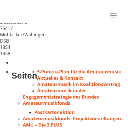
Chorgemeinschaft Liederkranz
Mühlacker
Toggle
Deutschland
navigat
75417
Mühlacker/Vaihingen
DSB
1854
1958
5-Punkte-Plan für die Amateurmusik
Seiten
Aktuelles & Kontakt
Amateurmusik im Koalitionsvertrag
Amateurmusik in der
Engagementstrategie des Bundes
Amateurmusikfonds
Postkartenaktion
Amateurmusikfonds: Projektvorstellungen
AMU – Die 3 PLUS