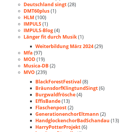
Deutschland singt
(28)
DMT60plus
(1)
HLM
(100)
IMPULS
(1)
IMPULS-Blog
(4)
Länger fit durch Musik
(1)
Weiterbildung März 2024
(29)
Mfa
(97)
MOD
(19)
Musica-DB
(2)
MVO
(239)
BlackForestFestival
(8)
BräunsdorfKlingtundSingt
(6)
Burgwaldfrösche
(4)
EffisBande
(13)
Flaschenpost
(2)
GenerationenchorEltmann
(2)
HandglockenchorBadSchandau
(13)
HarryPotterProjekt
(6)