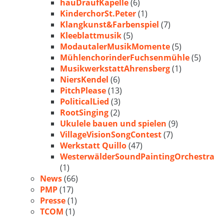
hauDraufKapelle
(6)
KinderchorSt.Peter
(1)
Klangkunst&Farbenspiel
(7)
Kleeblattmusik
(5)
ModautalerMusikMomente
(5)
MühlenchorinderFuchsenmühle
(5)
MusikwerkstattAhrensberg
(1)
NiersKendel
(6)
PitchPlease
(13)
PoliticalLied
(3)
RootSinging
(2)
Ukulele bauen und spielen
(9)
VillageVisionSongContest
(7)
Werkstatt Quillo
(47)
WesterwälderSoundPaintingOrchestra
(1)
News
(66)
PMP
(17)
Presse
(1)
TCOM
(1)