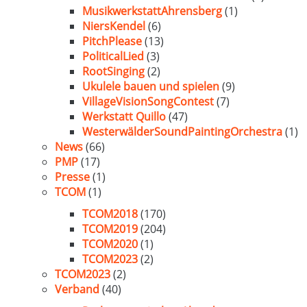
MusikwerkstattAhrensberg
(1)
NiersKendel
(6)
PitchPlease
(13)
PoliticalLied
(3)
RootSinging
(2)
Ukulele bauen und spielen
(9)
VillageVisionSongContest
(7)
Werkstatt Quillo
(47)
WesterwälderSoundPaintingOrchestra
(1)
News
(66)
PMP
(17)
Presse
(1)
TCOM
(1)
TCOM2018
(170)
TCOM2019
(204)
TCOM2020
(1)
TCOM2023
(2)
TCOM2023
(2)
Verband
(40)