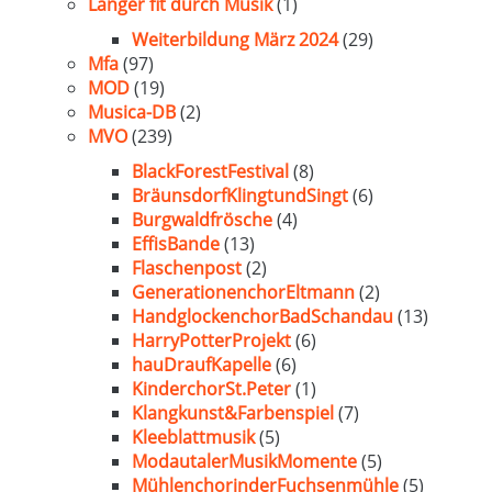
Länger fit durch Musik
(1)
Weiterbildung März 2024
(29)
Mfa
(97)
MOD
(19)
Musica-DB
(2)
MVO
(239)
BlackForestFestival
(8)
BräunsdorfKlingtundSingt
(6)
Burgwaldfrösche
(4)
EffisBande
(13)
Flaschenpost
(2)
GenerationenchorEltmann
(2)
HandglockenchorBadSchandau
(13)
HarryPotterProjekt
(6)
hauDraufKapelle
(6)
KinderchorSt.Peter
(1)
Klangkunst&Farbenspiel
(7)
Kleeblattmusik
(5)
ModautalerMusikMomente
(5)
MühlenchorinderFuchsenmühle
(5)