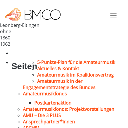
Chorgemeinschaft Eltingen e.V.
Deutschland
Toggle
71229
navigat
Leonberg-Eltingen
ohne
1860
1962
5-Punkte-Plan für die Amateurmusik
Seiten
Aktuelles & Kontakt
Amateurmusik im Koalitionsvertrag
Amateurmusik in der
Engagementstrategie des Bundes
Amateurmusikfonds
Postkartenaktion
Amateurmusikfonds: Projektvorstellungen
AMU – Die 3 PLUS
Ansprechpartner*innen